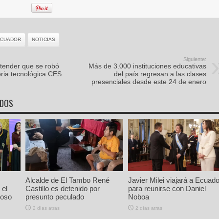
ECUADOR
NOTICIAS
Siguiente:
rtender que se robó
Más de 3.000 instituciones educativas
feria tecnológica CES
del país regresan a las clases
presenciales desde este 24 de enero
ADOS
Alcalde de El Tambo René
Javier Milei viajará a Ecuado
 el
Castillo es detenido por
para reunirse con Daniel
ioso
presunto peculado
Noboa
2 días atras
2 días atras