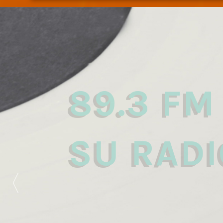
89.3 FM
SU RADI