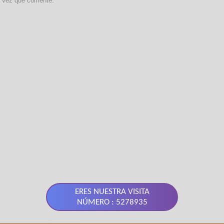
a vez que comente.
ERES NUESTRA VISITA
NÚMERO : 5278935