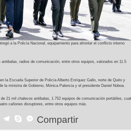
regó a la Policía Nacional, equipamiento para afrontar el conflicto interno
 antibalas, radios de comunicación, entre otros equipos, valorados en 11.5
 en la Escuela Superior de Policía Alberto Enríquez Gallo, norte de Quito y
de la ministra de Gobierno, Mónica Palencia y el presidente Daniel Noboa.
e 21 mil chalecos antibalas, 1.752 equipos de comunicación portátiles, cua
uatro cañones disruptores, entre otros equipos más.
ok
r
ail
WhatsApp
Telegram
Skype
Messenger
Compartir