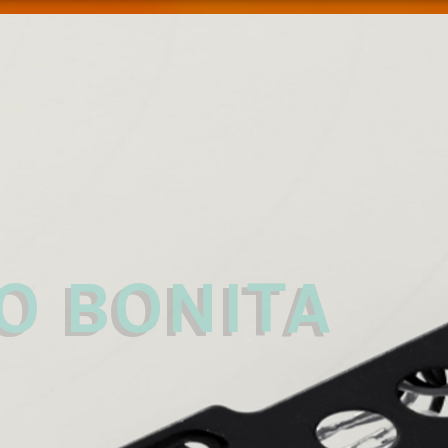
 
O BONITA