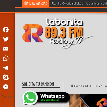
ÚLTIMAS NOTICIAS
Noboa: «Los cr
PORTADA
LA BONITA
PROGRAMACION
VOT
Facebook
Twitter
Email
WhatsApp
Telegram
SOLICITA TU CANCIÓN
Skype
Home
/
NOTICIAS
/
Gob
Messenger
Compartir