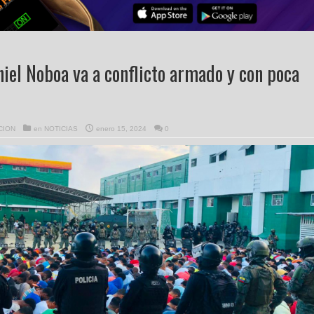
iel Noboa va a conflicto armado y con poca
CION
en
NOTICIAS
enero 15, 2024
0