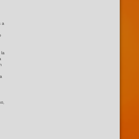
s a
o
 la
a
n
za
so,