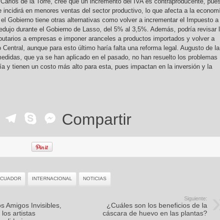
 Carlos de la Torre, cree que un incremento del IVA es contraproducente, pue
 incidirá en menores ventas del sector productivo, lo que afecta a la econom
 el Gobierno tiene otras alternativas como volver a incrementar el Impuesto a 
redujo durante el Gobierno de Lasso, del 5% al 3,5%. Además, podría revisar 
ibutarios a empresas e imponer aranceles a productos importados y volver a
Central, aunque para esto último haría falta una reforma legal. Augusto de la
edidas, que ya se han aplicado en el pasado, no han resuelto los problemas
a y tienen un costo más alto para esta, pues impactan en la inversión y la
ok
r
ail
WhatsApp
Telegram
Skype
Messenger
Compartir
ECUADOR
INTERNACIONAL
NOTICIAS
Siguiente:
s Amigos Invisibles,
¿Cuáles son los beneficios de la
los artistas
cáscara de huevo en las plantas?