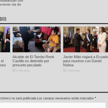
 solidarizan con
eciente ola de
ADOS
Alcalde de El Tambo René
Javier Milei viajará a Ecuado
 el
Castillo es detenido por
para reunirse con Daniel
ioso
presunto peculado
Noboa
2 días atras
2 días atras
lectrónico no será publicada.Los campos necesarios están marcados
*