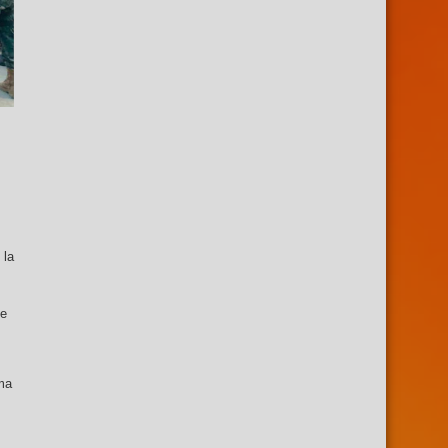
 la
de
ma