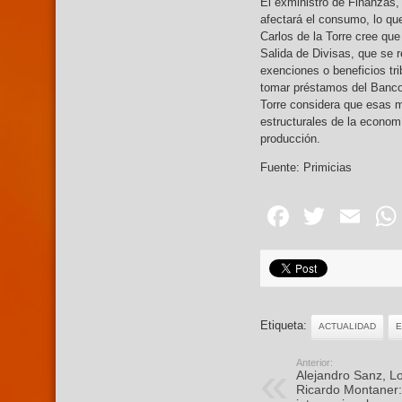
El exministro de Finanzas,
afectará el consumo, lo que
Carlos de la Torre cree que
Salida de Divisas, que se 
exenciones o beneficios tr
tomar préstamos del Banco 
Torre considera que esas m
estructurales de la economí
producción.
Fuente: Primicias
Facebo
Twitte
Em
Etiqueta:
ACTUALIDAD
Anterior:
Alejandro Sanz, Lo
Ricardo Montaner: 