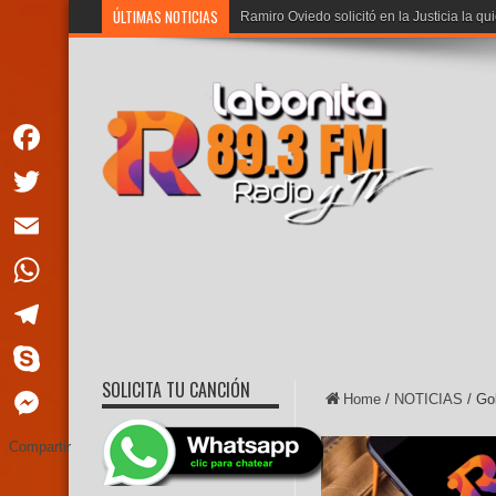
ÚLTIMAS NOTICIAS
Noboa: «Los creado
Facebook
Twitter
Email
WhatsApp
Telegram
SOLICITA TU CANCIÓN
Skype
Home
/
NOTICIAS
/
Go
Messenger
Compartir