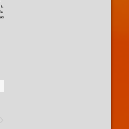
s
ía.
la
las