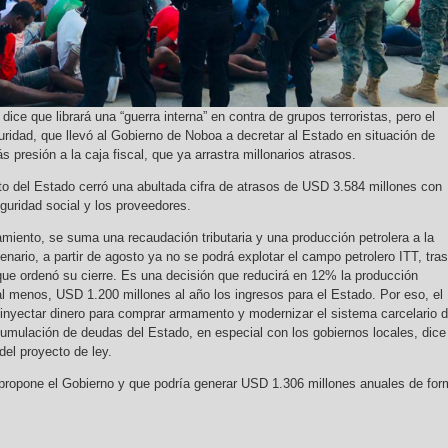
dice que librará una “guerra interna” en contra de grupos terroristas, pero el
uridad, que llevó al Gobierno de Noboa a decretar al Estado en situación de
s presión a la caja fiscal, que ya arrastra millonarios atrasos.
o del Estado cerró una abultada cifra de atrasos de USD 3.584 millones con
eguridad social y los proveedores.
miento, se suma una recaudación tributaria y una producción petrolera a la
enario, a partir de agosto ya no se podrá explotar el campo petrolero ITT, tras
que ordenó su cierre. Es una decisión que reducirá en 12% la producción
al menos, USD 1.200 millones al año los ingresos para el Estado. Por eso, el
 inyectar dinero para comprar armamento y modernizar el sistema carcelario 
acumulación de deudas del Estado, en especial con los gobiernos locales, dice
del proyecto de ley.
 propone el Gobierno y que podría generar USD 1.306 millones anuales de for