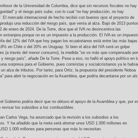
rofesor de la Universidad de Columbia, dice que sin recursos fiscales no hay
guridad” y el riesgo país sube, con lo cual “no hay producción, no hay
”. El mercado internacional de hecho recibió con buenos ojos el proyecto de
produjo una reducción del riesgo país, que venía al alza. Bajó de 2013 punto
2 de enero de 2024. De la Torre, dice que el IVA no desincentiva las
ión extranjera porque no es un impuesto a la producción. El IVA es un impuest
ifa del 12% del IVA que hoy pagan los ecuatorianos está entre las más bajas
 18% en Chile o del 20% en Uruguay. Si bien el alza del IVA será un golpe
ores (a través del menor consumo), la medida “se ve más que compensado por
 y riesgo país”, añade De la Torre. Pese a eso, no halló el apoyo político en l
una sorpresa para el Gobierno, pues correístas y socialcristianos ya le había
un alza de tributos. Por tanto, para Ortiz, la propuesta del presidente Noboa
a” para abrir la negociación en la Asamblea, que podría decantarse por un al
e el Gobierno podría decir que no obtuvo el apoyo de la Asamblea y que, por e
 revisar los subsidios a los combustibles.
an Carlos Vega, ha anunciado que la revisión a los subsidios a los
sis. Y ha añadido que la meta será ahorrar unos USD 1.000 millones en
s USD 1.000 millones para personas que más lo necesitan.