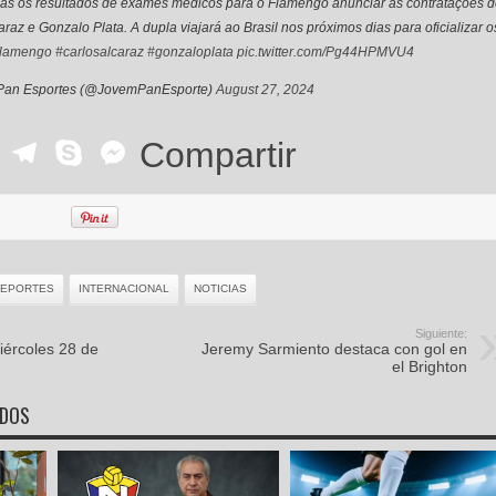
nas os resultados de exames médicos para o Flamengo anunciar as contratações 
araz e Gonzalo Plata. A dupla viajará ao Brasil nos próximos dias para oficializar o
flamengo
#carlosalcaraz
#gonzaloplata
pic.twitter.com/Pg44HPMVU4
Pan Esportes (@JovemPanEsporte)
August 27, 2024
ok
r
ail
WhatsApp
Telegram
Skype
Messenger
Compartir
EPORTES
INTERNACIONAL
NOTICIAS
Siguiente:
ércoles 28 de
Jeremy Sarmiento destaca con gol en
el Brighton
ADOS