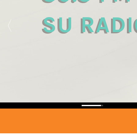
89.3 FM
SU RADI