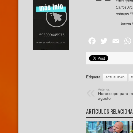
Falta ape
Carlos Alc
reforços.
#
— Jovem 
Facebo
Twitte
Em
Etiqueta:
ACTUALIDAD
D
Anterior:
Horóscopo para mi
agosto
ARTÍCULOS RELACION