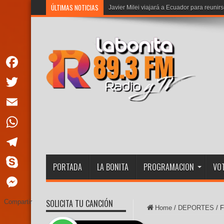
ÚLTIMAS NOTICIAS
CNE of
Facebook
Twitter
Email
WhatsApp
Telegram
PORTADA
LA BONITA
PROGRAMACION
VOT
Skype
Messenger
SOLICITA TU CANCIÓN
Compartir
Home
/
DEPORTES
/
F