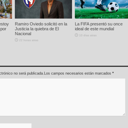
estoy
Ramiro Oviedo solicitó en la
La FIFA presentó su once
 por
Justicia la quiebra de El
ideal de este mundial
Nacional
10 días atras
22 horas atras
lectrónico no será publicada.Los campos necesarios están marcados
*