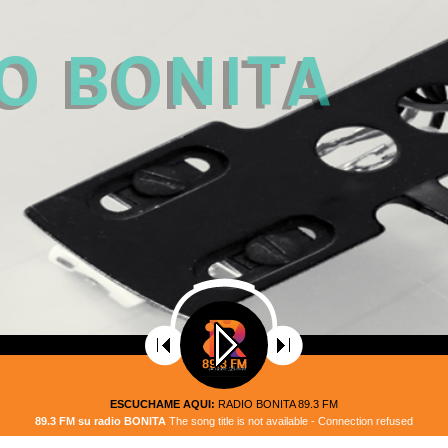
 
O BONITA
ESCUCHAME AQUI:
RADIO BONITA 89.3 FM
89.3 FM su radio BONITA
The song title is not available - Connection refused