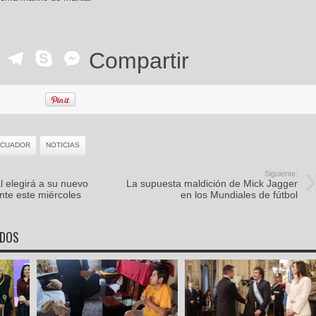
ok
r
ail
WhatsApp
Telegram
Skype
Messenger
Compartir
ECUADOR
NOTICIAS
Siguiente:
 elegirá a su nuevo
La supuesta maldición de Mick Jagger
nte este miércoles
en los Mundiales de fútbol
ADOS