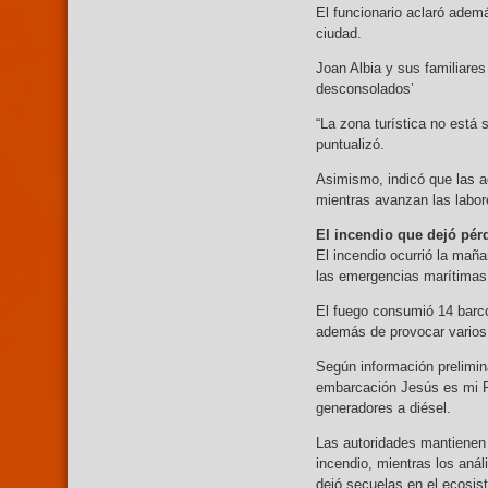
El funcionario aclaró ademá
ciudad.
Joan Albia y sus familiare
desconsolados’
“La zona turística no está
puntualizó.
Asimismo, indicó que las a
mientras avanzan las labor
El incendio que dejó pér
El incendio ocurrió la mañ
las emergencias marítimas 
El fuego consumió 14 barc
además de provocar varios 
Según información preliminar
embarcación Jesús es mi R
generadores a diésel.
Las autoridades mantienen 
incendio, mientras los anál
dejó secuelas en el ecosi