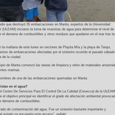
ndio que destruyó 35 embarcaciones en Manta, expertos de la Universidad
í (ULEAM) iniciaron la toma de muestras de agua para determinar el nivel de
 el derrame de combustibles y otros residuos que quedaron en el mar tras la
n la mañana de este lunes en sectores de Playita Mía y la playa de Tarqui,
stos de embarcaciones afectadas por el siniestro ocurrido el pasado sábado
a de la ciudad.
ipio de Manta comenzó las tareas de limpieza y retiro de materiales arrastra
ientes marinas.
s hombres de una de las embarcaciones quemadas en Manta
istas en el agua?
o del Centro De Servicios Para El Control De La Calidad (Cesecca) de la ULEAM
 el objetivo principal es identificar el grado de afectación ambiental provoca
ior derrame de combustibles.
grado de contaminación del agua. Fue un siniestro bastante importante y
 estado se encuentra este recurso”, señaló.