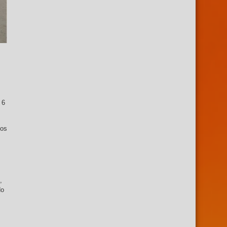
 6
dos
,
do