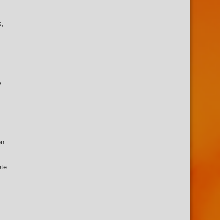
s,
s
en
ete