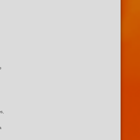
s
e
es,
a