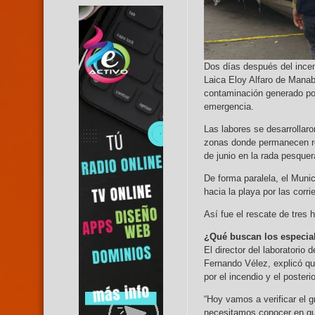
Dos días después del ince
Laica Eloy Alfaro de Manab
contaminación generado por
emergencia.
Las labores se desarrollaro
zonas donde permanecen re
de junio en la rada pesquer
De forma paralela, el Munic
hacia la playa por las corr
Así fue el rescate de tre
¿Qué buscan los especial
El director del laboratori
Fernando Vélez, explicó que
por el incendio y el poster
“Hoy vamos a verificar el 
necesitamos conocer en qué