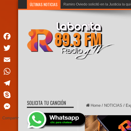
ÚLTIMAS NOTICIAS
Ramiro Oviedo solicitó en la Justicia la qu
Facebook
Twitter
Email
WhatsApp
Telegram
SOLICITA TU CANCIÓN
Skype
Home
/
NOTICIAS
/
Exp
Messenger
Compartir