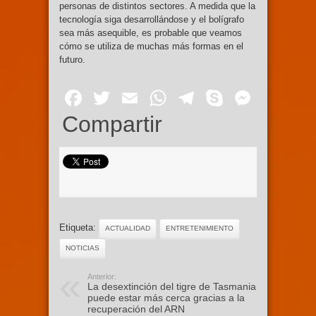
personas de distintos sectores. A medida que la
tecnología siga desarrollándose y el bolígrafo
sea más asequible, es probable que veamos
cómo se utiliza de muchas más formas en el
futuro.
Facebook
Twitter
Email
WhatsApp
Telegram
Skype
Mess
Compartir
Etiqueta:
ACTUALIDAD
ENTRETENIMIENTO
NOTICIAS
Anterior:
La desextinción del tigre de Tasmania
puede estar más cerca gracias a la
recuperación del ARN