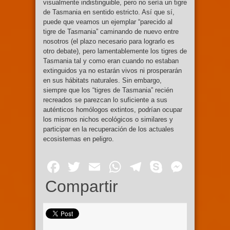
visualmente indistinguible, pero no sería un tigre
de Tasmania en sentido estricto. Así que sí,
puede que veamos un ejemplar “parecido al
tigre de Tasmania” caminando de nuevo entre
nosotros (el plazo necesario para lograrlo es
otro debate), pero lamentablemente los tigres de
Tasmania tal y como eran cuando no estaban
extinguidos ya no estarán vivos ni prosperarán
en sus hábitats naturales. Sin embargo,
siempre que los “tigres de Tasmania” recién
recreados se parezcan lo suficiente a sus
auténticos homólogos extintos, podrían ocupar
los mismos nichos ecológicos o similares y
participar en la recuperación de los actuales
ecosistemas en peligro.
Facebook
Twitter
Email
WhatsApp
Telegram
Skype
Mess
Compartir