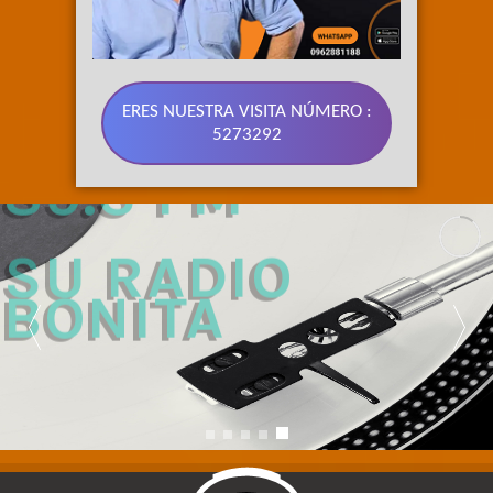
ERES NUESTRA VISITA NÚMERO :
5273292
89.3 FM 
SU RADIO 
BONITA