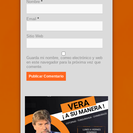
Nombre
*
Email
*
Sitio Web
Guarda mi nombre, correo electrónico y web
en este navegador para la próxima vez que
comente.