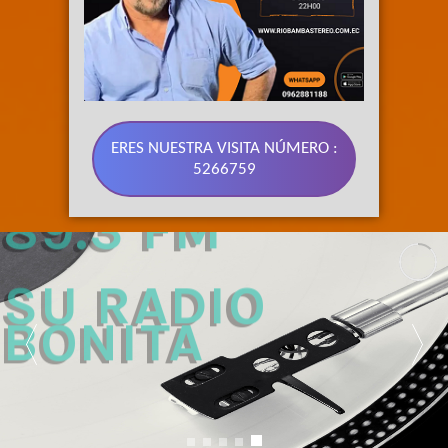
ERES NUESTRA VISITA NÚMERO :
5266759
89.3 FM 
SU RADIO 
BONITA