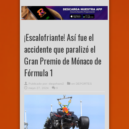
¡Escalofriante! Así fue el
accidente que paralizó el
Gran Premio de Mónaco de
Fórmula 1
Publicado por:
diegoharo2
en
DEPORTES
mayo 27, 2024
0