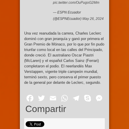
pic.twitter.com/OuPugoG2Mm
— ESPN Ecuador
(@ESPNEcuador)
May 26, 2024
Una vez reanudada la carrera, Charles Leclerc
dominó con gran jerarquía y ganó por primera el
Gran Premio de Mónaco, por lo que por fin pudo
triunfar como local en las calles del Principado,
donde creció. El australiano Oscar Piastri
(McLaren) y el español Carlos Sainz (Ferrari)
completaron el podio. El neerlandés Max
Verstappen, vigente triple campeón mundial,
terminó sexto, pero conserva el primer puesto
de la general por delante de Leclerc, segundo.
Facebook
Twitter
Email
WhatsApp
Telegram
Skype
Mess
Compartir