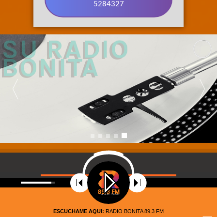
5284327
89.3 FM 
SU RADIO 
BONITA
©
2021
Radio Riobamba Stereo 89.3 FM, Su radio
Bonita. Todos los Derechos Reservados – Diseñado por
ESCUCHAME AQUI:
RADIO BONITA 89.3 FM