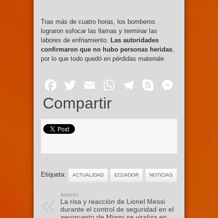
Tras más de cuatro horas, los bomberos
lograron sofocar las llamas y terminar las
labores de enfriamiento.
Las autoridades
confirmaron que no hubo personas heridas
,
por lo que todo quedó en pérdidas materiale
Facebook
Twitter
Email
WhatsApp
Telegram
Skype
Mess
Compartir
Etiqueta:
ACTUALIDAD
ECUADOR
NOTICIAS
Anterior:
La risa y reacción de Lionel Messi
durante el control de seguridad en el
aeropuerto de Miami se viraliza en