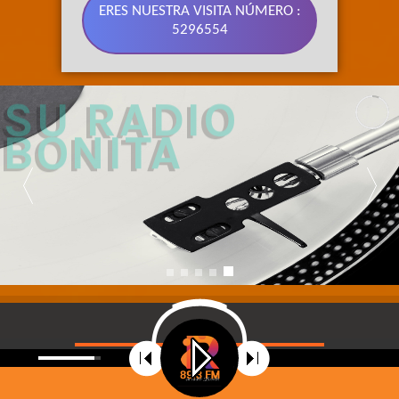
ERES NUESTRA VISITA NÚMERO :
5296554
89.3 FM 
SU RADIO 
BONITA
©
2021
Radio Riobamba Stereo 89.3 FM, Su radio