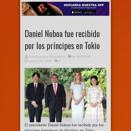
Daniel Noboa fue recibido
por los príncipes en Tokio
Publicado por:
diegoharo2
en
NOTICIAS
agosto 29, 2025
0
El presidente Daniel Noboa fue recibido por los
príncipes herederos de Akishino en Tokio,