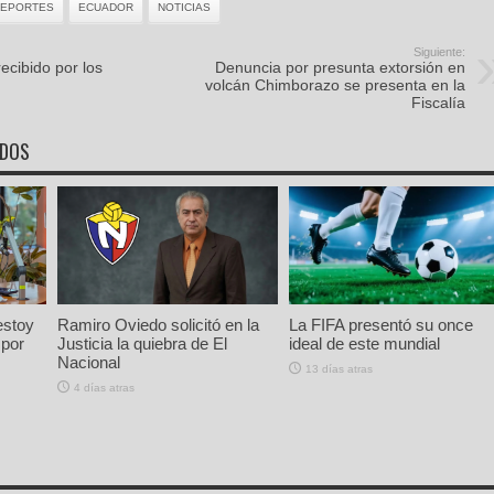
EPORTES
ECUADOR
NOTICIAS
Siguiente:
ecibido por los
Denuncia por presunta extorsión en
volcán Chimborazo se presenta en la
Fiscalía
ADOS
estoy
Ramiro Oviedo solicitó en la
La FIFA presentó su once
 por
Justicia la quiebra de El
ideal de este mundial
Nacional
13 días atras
4 días atras