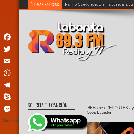
ÚLTIMAS NOTICIAS
Ramiro Oviedo solicitó en la Justicia la qu
Facebook
Twitter
Email
WhatsApp
Telegram
SOLICITA TU CANCIÓN
Skype
Home
/
DEPORTES
/
¡
Copa Ecuador
Messenger
Compartir