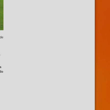
ede
a
a
do