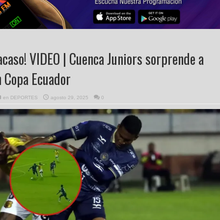
racaso! VIDEO | Cuenca Juniors sorprende a
n Copa Ecuador
en
DEPORTES
agosto 29, 2025
0