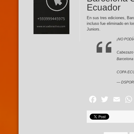
Ecuador
En sus tres ediciones, Bar
incluso fue eliminado en l
Juniors.
¡NO PODÍ
Cabezazo d
Barcelona
COPA EC
— DSPORT
Facebo
Twitte
Em