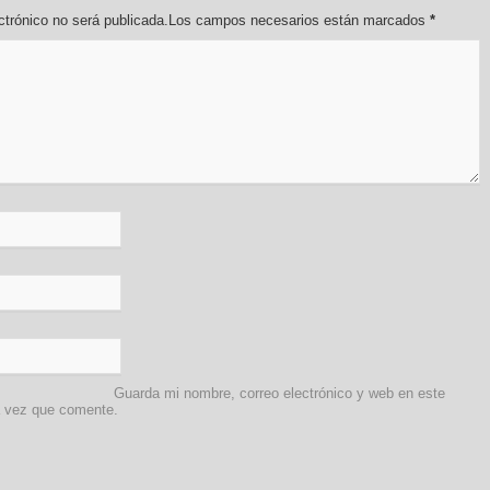
lectrónico no será publicada.Los campos necesarios están marcados
*
Guarda mi nombre, correo electrónico y web en este
a vez que comente.