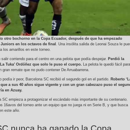
do otro bochorno en la Copa Ecuador, después de que ha empezado
Juniors en los octavos de final
. Una insólita salida de Leonai Souza le pu
 los amarillos en este torneo.
ó salir corriendo para el centro en una pelota que podía despejar.
Perdió la
‘La Tuka’ Ordóñez que solo le puso el cuerpo.
La pelota le quedó fácil par
un gran remate que no pudo contener De Arruabarrena.
 podía ir peor, Barcelona SC recibió el segundo gol en el partido.
Roberto ‘L
 que a sus 40 años sigue vigente y con un gran cabezazo puso el segun
ría en Azuay.
a SC empieza a protagonizar el escándalo más importante de su centenario.
os 16avos del torneo ante un equipo que no juega ni en Serie B, y que busca
en este año.
SC nunca ha ganado la Copa