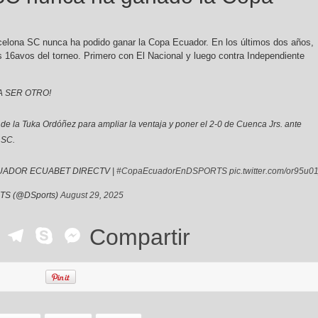
celona SC nunca ha podido ganar la Copa Ecuador. En los últimos dos años,
os 16avos del torneo. Primero con El Nacional y luego contra Independiente
A SER OTRO!
e la Tuka Ordóñez para ampliar la ventaja y poner el 2-0 de Cuenca Jrs. ante
 SC.
UADOR ECUABET DIRECTV |
#CopaEcuadorEnDSPORTS
pic.twitter.com/or95u01
S (@DSports)
August 29, 2025
ok
r
ail
WhatsApp
Telegram
Skype
Messenger
Compartir