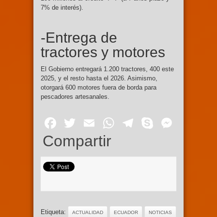
7% de interés).
-Entrega de
tractores y motores
El Gobierno entregará 1.200 tractores, 400 este
2025, y el resto hasta el 2026. Asimismo,
otorgará 600 motores fuera de borda para
pescadores artesanales.
Facebook
Twitter
Email
WhatsApp
Telegram
Skype
Mess
Compartir
Etiqueta:
ACTUALIDAD
ECUADOR
NOTICIAS