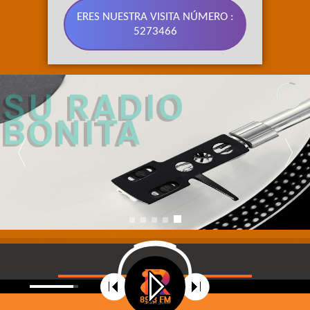
ERES NUESTRA VISITA NÚMERO :
5273466
89.3 FM 
SU RADIO 
BONITA