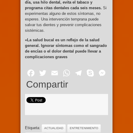
día, usa hilo dental, evita el tabaco y
programa citas dentales cada seis meses.
Si
experimentas alguno de estos síntomas, no
esperes. Una intervención temprana puede
salvar tus dientes y prevenir complicaciones
sistémicas.
«La salud bucal es un reflejo de la salud
general. Ignorar síntomas como el sangrado
de encías o el dolor dental puede llevar a
complicaciones graves
Facebook
Twitter
Email
WhatsApp
Telegram
Skype
Mess
Compartir
Etiqueta:
ACTUALIDAD
ENTRETENIMIENTO