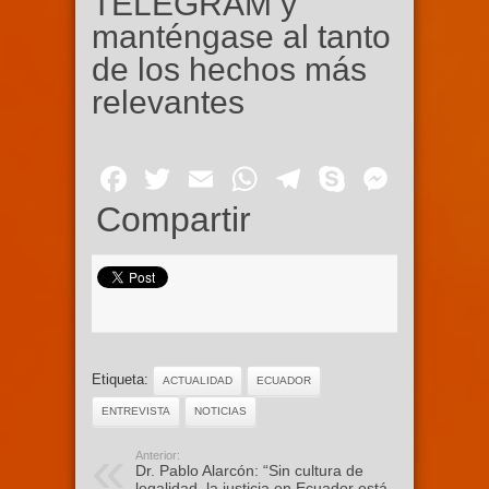
TELEGRAM y
manténgase al tanto
de los hechos más
relevantes
Facebook
Twitter
Email
WhatsApp
Telegram
Skype
Mess
Compartir
Etiqueta:
ACTUALIDAD
ECUADOR
ENTREVISTA
NOTICIAS
Anterior:
Dr. Pablo Alarcón: “Sin cultura de
legalidad, la justicia en Ecuador está