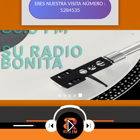
ERES NUESTRA VISITA NÚMERO :
5284535
89.3 FM 
SU RADIO 
BONITA
©
2021
Radio Riobamba Stereo 89.3 FM, Su radio