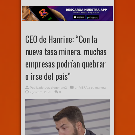
CEO de Hanrine: “Con la
nueva tasa minera, muchas
empresas podrían quebrar
o irse del país”
Publicado por:
diegoharo2
en
VERA a su manera
agosto 2, 2025
0