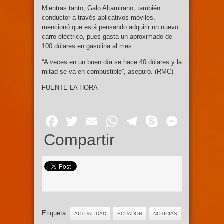
Mientras tanto, Galo Altamirano, también
conductor a través aplicativos móviles,
mencionó que está pensando adquirir un nuevo
carro eléctrico, pues gasta un aproximado de
100 dólares en gasolina al mes.
“A veces en un buen día se hace 40 dólares y la
mitad se va en combustible”, aseguró. (RMC)
FUENTE LA HORA
Facebook
Twitter
Email
WhatsApp
Telegram
Skype
Mess
Compartir
Etiqueta:
ACTUALIDAD
ECUADOR
NOTICIAS