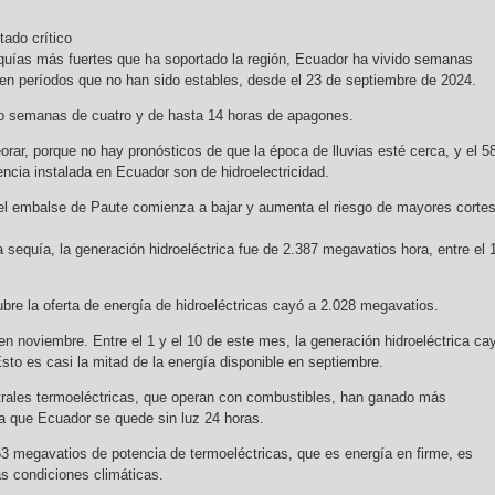
tado crítico
quías más fuertes que ha soportado la región, Ecuador ha vivido semanas
 en períodos que no han sido estables, desde el 23 de septiembre de 2024.
do semanas de cuatro y de hasta 14 horas de apagones.
orar, porque no hay pronósticos de que la época de lluvias esté cerca, y el 
ncia instalada en Ecuador son de hidroelectricidad.
el embalse de Paute comienza a bajar y aumenta el riesgo de mayores corte
equía, la generación hidroeléctrica fue de 2.387 megavatios hora, entre el 
ubre la oferta de energía de hidroeléctricas cayó a 2.028 megavatios.
en noviembre. Entre el 1 y el 10 de este mes, la generación hidroeléctrica ca
sto es casi la mitad de la energía disponible en septiembre.
trales termoeléctricas, que operan con combustibles, han ganado más
ría que Ecuador se quede sin luz 24 horas.
3 megavatios de potencia de termoeléctricas, que es energía en firme, es
as condiciones climáticas.