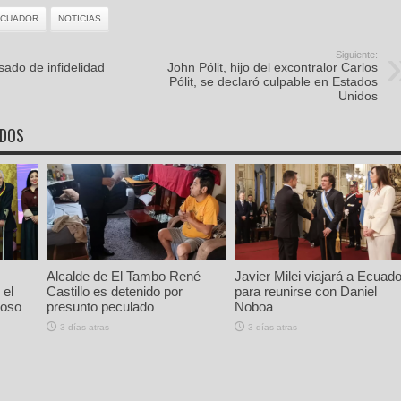
ECUADOR
NOTICIAS
Siguiente:
ado de infidelidad
John Pólit, hijo del excontralor Carlos
Pólit, se declaró culpable en Estados
Unidos
ADOS
Alcalde de El Tambo René
Javier Milei viajará a Ecuado
 el
Castillo es detenido por
para reunirse con Daniel
ioso
presunto peculado
Noboa
3 días atras
3 días atras