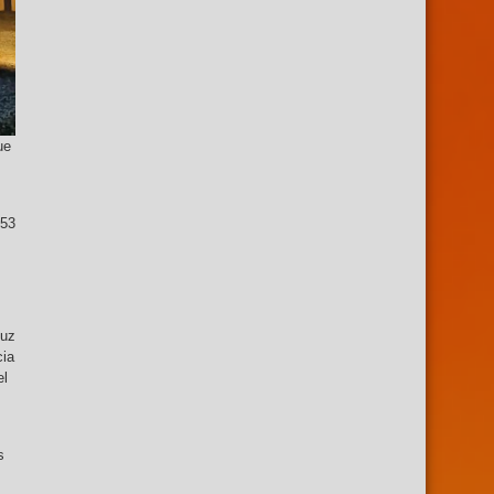
ue
653
luz
cia
el
s