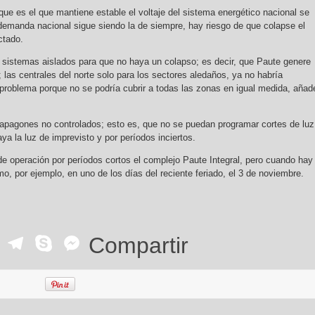
que es el que mantiene estable el voltaje del sistema energético nacional se
 demanda nacional sigue siendo la de siempre, hay riesgo de que colapse el
ctado.
n sistemas aislados para que no haya un colapso; es decir, que Paute genere
; las centrales del norte solo para los sectores aledaños, ya no habría
 problema porque no se podría cubrir a todas las zonas en igual medida, añad
 apagones no controlados; esto es, que no se puedan programar cortes de luz
aya la luz de imprevisto y por períodos inciertos.
e operación por períodos cortos el complejo Paute Integral, pero cuando hay
por ejemplo, en uno de los días del reciente feriado, el 3 de noviembre.
ok
r
ail
WhatsApp
Telegram
Skype
Messenger
Compartir