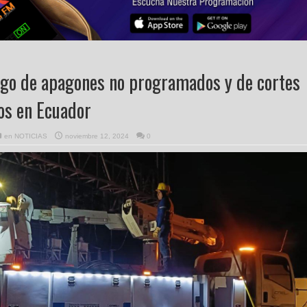
sgo de apagones no programados y de cortes
os en Ecuador
en
NOTICIAS
noviembre 12, 2024
0