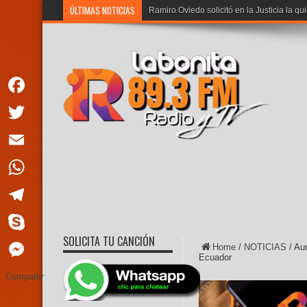
ÚLTIMAS NOTICIAS
Ramiro Oviedo solicitó en la Justicia la qu
Facebook
Twitter
Email
WhatsApp
Telegram
SOLICITA TU CANCIÓN
Skype
Home
/
NOTICIAS
/
Aum
Ecuador
Messenger
Compartir