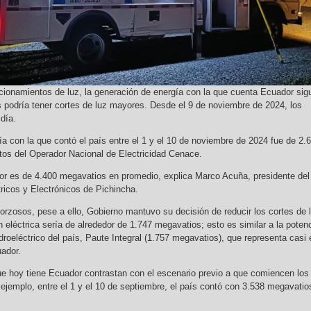
ionamientos de luz, la generación de energía con la que cuenta Ecuador sig
s podría tener cortes de luz mayores. Desde el 9 de noviembre de 2024, los
día.
ía con la que contó el país entre el 1 y el 10 de noviembre de 2024 fue de 2.
os del Operador Nacional de Electricidad Cenace.
r es de 4.400 megavatios en promedio, explica Marco Acuña, presidente del
tricos y Electrónicos de Pichincha.
orzosos, pese a ello, Gobierno mantuvo su decisión de reducir los cortes de 
ón eléctrica sería de alrededor de 1.747 megavatios; esto es similar a la poten
droeléctrico del país, Paute Integral (1.757 megavatios), que representa casi 
ador.
ue hoy tiene Ecuador contrastan con el escenario previo a que comiencen los
 ejemplo, entre el 1 y el 10 de septiembre, el país contó con 3.538 megavatio