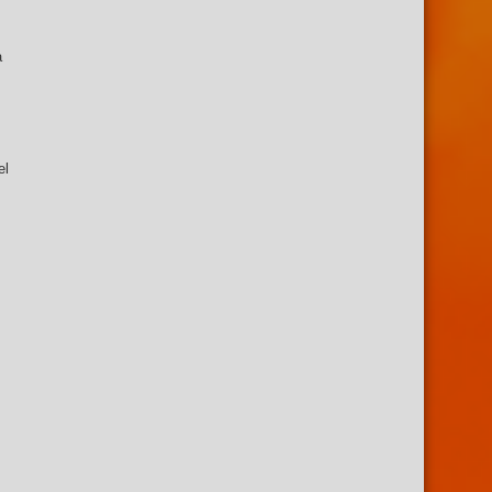
a
el
.