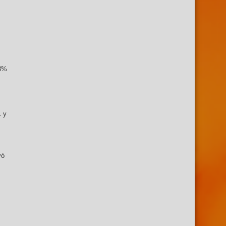
58%
s
1 y
yó