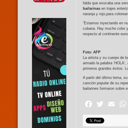
falda que evocaba una sen
bailarinas
en trajes enteri
naranja y rojo,para colorear
“Estamos inyectando en nu
cubana. Hay mucho color y 
respecto al continente eur
Foto: AFP
La artista y su cuerpo de 
armado la palabra ‘HOLA‘, 
primeros grandes éxitos. L
A partir del último tema, s
canción popular de su reper
bailarines formaron sobre e
Facebo
Twitte
Em