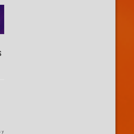
s
s y