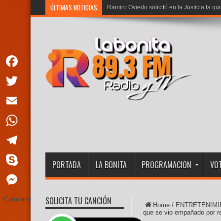
ÚLTIMAS NOTICIAS
Ramiro Oviedo solicitó en la Justicia la qu
Facebook
Twitter
Email
WhatsApp
Telegram
PORTADA
LA BONITA
PROGRAMACION
VOT
Skype
Messenger
SOLICITA TU CANCIÓN
Compartir
Home
/
ENTRETENIMI
que se vio empañado por re