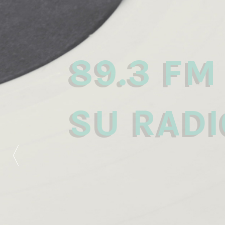
89.3 FM
SU RADI