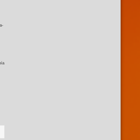
a-
bía