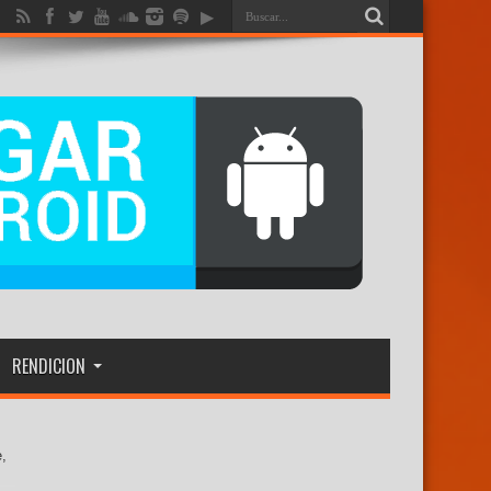
RENDICION
e,