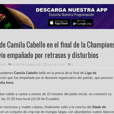
 de Camila Cabello en el final de la Champion
vio empañado por retrasos y disturbios
CION
en
ENTRETENIMIENTO
mayo 30, 2022
0
ounidense
Camila Cabello
brilló en la previa de la final de
Liga de
ción que fue empañada por el desastre organizativo del partido, que provocó
dia hora
.
ber salido a cantar a menos de 10 minutos del pitido inicial, no comenzó su
las 21:20 hora local (14:20 de Ecuador).
dre mexicano y madre cubana, finalmente salió a la cancha del
Stade de
 con un conjunto de
crop top
de mangas largas con abundantes vuelos blanco