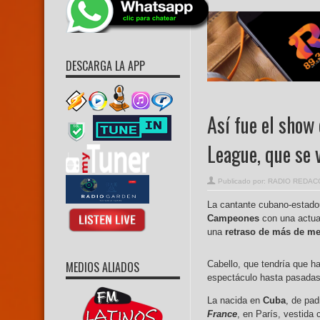
DESCARGA LA APP
Así fue el show
League, que se 
Publicado por:
RADIO REDAC
La cantante cubano-estad
Campeones
con una actua
una
retraso de más de me
MEDIOS ALIADOS
Cabello, que tendría que ha
espectáculo hasta pasadas 
La nacida en
Cuba
, de pa
France
, en París, vestida