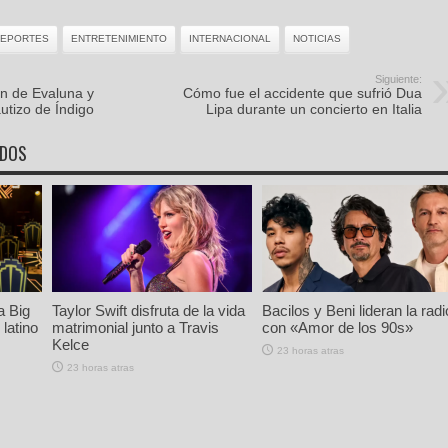
EPORTES
ENTRETENIMIENTO
INTERNACIONAL
NOTICIAS
Siguiente:
ón de Evaluna y
Cómo fue el accidente que sufrió Dua
utizo de Índigo
Lipa durante un concierto en Italia
ADOS
a Big
Taylor Swift disfruta de la vida
Bacilos y Beni lideran la radi
latino
matrimonial junto a Travis
con «Amor de los 90s»
Kelce
23 horas atras
23 horas atras