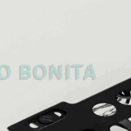
 
O BONITA