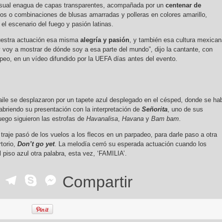
sual enagua de capas transparentes, acompañada por un
centenar de
zos o combinaciones de blusas amarradas y polleras en colores amarillo,
 el escenario del fuego y pasión latinas.
estra actuación esa misma
alegría y pasión
, y también esa cultura mexican
voy a mostrar de dónde soy a esa parte del mundo”, dijo la cantante, con
opeo, en un vídeo difundido por la UEFA días antes del evento.
baile se desplazaron por un tapete azul desplegado en el césped, donde se ha
abriendo su presentación con la interpretación de
Señorita
, uno de sus
uego siguieron las estrofas de
Havanalisa
,
Havana
y
Bam bam
.
u traje pasó de los vuelos a los flecos en un parpadeo, para darle paso a otra
torio,
Don’t go yet
. La melodía cerró su esperada actuación cuando los
l piso azul otra palabra, esta vez, ‘FAMILIA’.
ok
r
ail
WhatsApp
Telegram
Skype
Messenger
Compartir