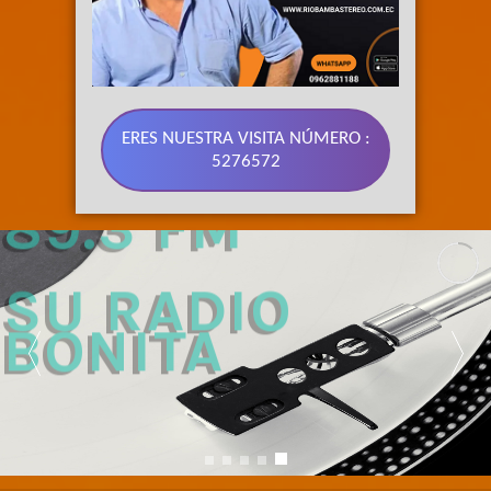
ERES NUESTRA VISITA NÚMERO :
5276572
89.3 FM 
SU RADIO 
BONITA