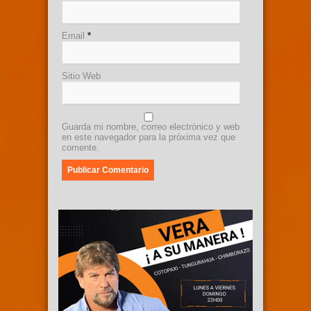
Email
*
Sitio Web
Guarda mi nombre, correo electrónico y web
en este navegador para la próxima vez que
comente.