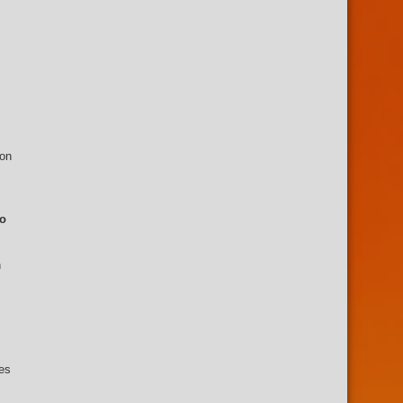
con
ro
n
res