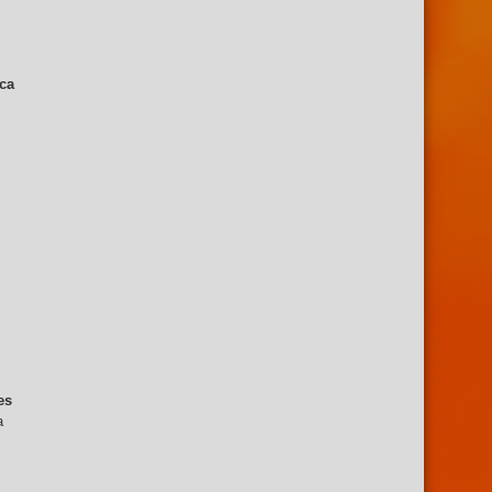
ica
es
a