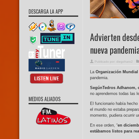
DESCARGA LA APP
Advierten desd
nueva pandemia
Publicado por:
diegoharo2
La
Organización Mundial 
pandemia.
SegúnTedros Adhanom, d
no aprendemos todas las l
MEDIOS ALIADOS
El funcionario había hecho
el mundo no estaba prepar
momento, pudiera ocurrir 
En ese orden, “
en diciemb
estábamos listos para re