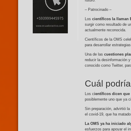
futuro.
– Patrocinado –
Los
científicos la llama
surgir como resultado de 
actualmente reconocida.
Científicos de la OMS celeb
para desarrollar estrategia
Una de las
cuestiones pl
reducir la desinformación y
conocido como Twitter, para
Cuál podrí
Los c
ientíficos dicen qu
posiblemente uno que ya c
Sin preparación, advirtió
el covid-19, que ha matado
La OMS ya ha iniciado al
esfuerzos para apoyar el i