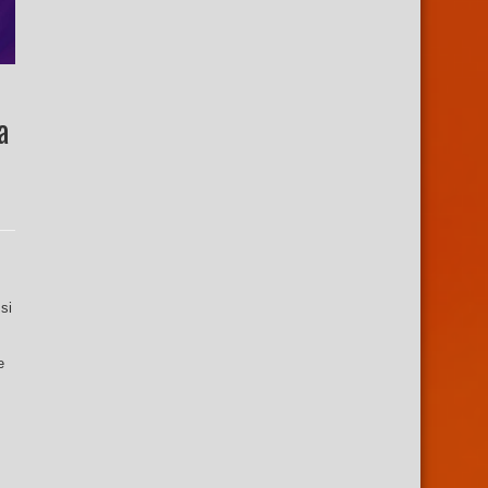
a
si
e