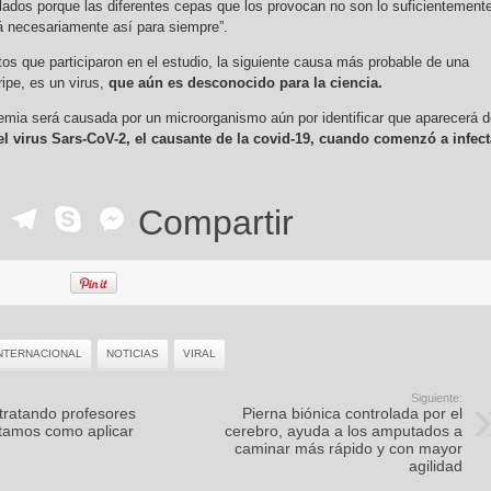
ados porque las diferentes cepas que los provocan no son lo suficientement
rá necesariamente así para siempre”.
os que participaron en el estudio, la siguiente causa más probable de una
ipe, es un virus,
que aún es desconocido para la ciencia.
mia será causada por un microorganismo aún por identificar que aparecerá d
el virus Sars-CoV-2, el causante de la covid-19, cuando comenzó a infect
ok
r
ail
WhatsApp
Telegram
Skype
Messenger
Compartir
NTERNACIONAL
NOTICIAS
VIRAL
Siguiente:
tratando profesores
Pierna biónica controlada por el
ntamos como aplicar
cerebro, ayuda a los amputados a
caminar más rápido y con mayor
agilidad