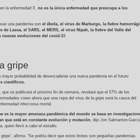
ó en la enfermedad X,
no es la única enfermedad que preocupa a los
ausar una pandemia son
el ébola, el virus de Marburgo, la fiebre hemorrág
e de Lassa, el SARS, el MERS, el virus Nipah, la fiebre del Valle del
las nuevas evoluciones del covid-1
9.
 la gripe
n mayor probabilidad de desencadenar una nueva pandemia en el futuro
 científicos.
, que se publicará el próximo fin de semana, revelará que el 57% de los
fermedades creen ahora que una cepa del virus de la gripe será la causa del
enfermedad infecciosa mortal.
ipe es la mayor amenaza pandémica del mundo se basa en investigacion
an que está en constante evolución y mutación
, dijo Jon Salmanton-Garcí
a, quien llevó a cabo el estudio.
 gripe”, afirma. “Se podría decir que estos brotes son pequeñas pandemias.