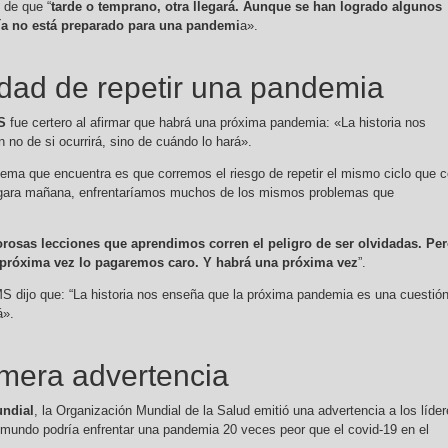
 de que “
tarde o temprano, otra llegará. Aunque se han logrado algunos
ía no está preparado para una pandemi
a».
lidad de repetir una pandemia
S
fue certero al afirmar que habrá una próxima pandemia: «La historia nos
 no de si ocurrirá, sino de cuándo lo hará».
blema que encuentra es que corremos el riesgo de repetir el mismo ciclo que 
llegara mañana, enfrentaríamos muchos de los mismos problemas que
orosas lecciones que aprendimos corren el peligro de ser olvidadas. Pe
 próxima vez lo pagaremos caro. Y habrá una próxima vez
”.
OMS dijo que: “La historia nos enseña que la próxima pandemia es una cuestió
rá».
rimera advertencia
ndial
, la Organización Mundial de la Salud emitió una advertencia a los líde
 mundo podría enfrentar una pandemia 20 veces peor que el covid-19 en el