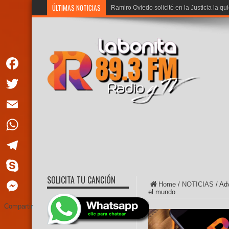
ÚLTIMAS NOTICIAS
Ramiro Oviedo solicitó en la Justicia la qu
Facebook
Twitter
Email
WhatsApp
Telegram
SOLICITA TU CANCIÓN
Skype
Home
/
NOTICIAS
/
Ad
el mundo
Messenger
Compartir