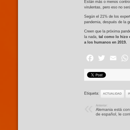
Están más o menos control
virulentas, pero eso no se
Según el 21% de los expert
pandemia, después de la gr
Creen que la próxima pande
la nada,
tal como lo hizo 
a los humanos en 2019.
Facebo
Twitte
Em
Etiqueta:
ACTUALIDAD
I
Anterior:
Alemania está con
de español, le co