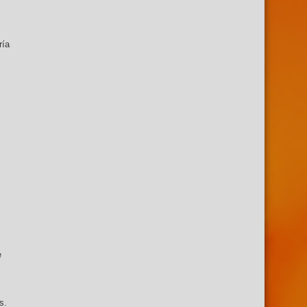
ría
e
es.