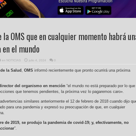
e la OMS que en cualquier momento habrá un
 en el mundo
en
NOTICIAS
julio 4, 2024
0
de la Salud
,
OMS
informó recientemente que pronto ocurrirá una próxima
irector del organismo en mención
“el mundo no está preparado por lo que 
ecciones que tenemos pendientes, la próxima vez lo pagaremos caro».
 advertencias similares anteriormente el 12 de febrero de 2018 cuando dijo qu
ado para una pandemia y expresó su preocupación de que, en cualquier
una.
re de 2019, se produjo la pandemia de covid-19; y, efectivamente, no
accionar
”.