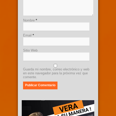
Nombre
*
Email
*
Sitio Web
Guarda mi nombre, correo electrónico y web
en este navegador para la próxima vez que
comente.