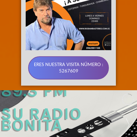
ERES NUESTRA VISITA NÚMERO :
5267609
89.3 FM 
SU RADIO 