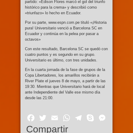
partido: «Edison Flores marcó el gol del triunfo
histórico para la crema» y describió como
«triunfazo» lo hecho en Ecuador.
Por su parte, www.espn.com.pe tituló «¡Historia
pura! Universitario venció a Barcelona SC en
Ecuador y continúa en la pelea por pasar a
octavos»
Con este resultado, Barcelona SC se quedó con
cuatro puntos y es segundo en su grupo.
Universitario es último, con tres unidades.
En la cuarta jornada de la fase de grupos de la
Copa Libertadores, los amarillos recibirán a
River Plate el jueves 8 de mayo, a partir de las
19:30. Mientras que Universitario hará de local
ante Independiente del Valle ese mismo día
desde las 21:00.
Facebook
Twitter
Email
WhatsApp
Telegram
Skype
Mess
Compartir