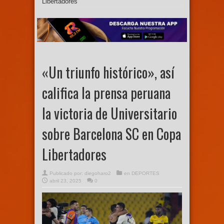
Libertadores
«Un triunfo histórico», así
califica la prensa peruana
la victoria de Universitario
sobre Barcelona SC en Copa
Libertadores
Publicado por:
diegoharo2
en
DEPORTES
abril 23, 2025
0