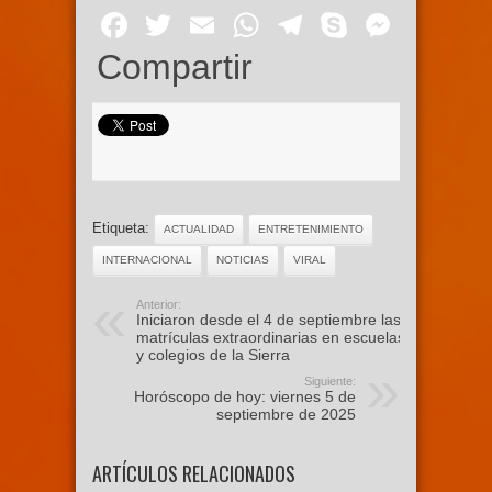
Facebook
Twitter
Email
WhatsApp
Telegram
Skype
Mess
Compartir
Etiqueta:
ACTUALIDAD
ENTRETENIMIENTO
INTERNACIONAL
NOTICIAS
VIRAL
Anterior:
Iniciaron desde el 4 de septiembre las
matrículas extraordinarias en escuelas
y colegios de la Sierra
Siguiente:
Horóscopo de hoy: viernes 5 de
septiembre de 2025
ARTÍCULOS RELACIONADOS