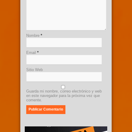
Nombre
*
Email
*
Sitio Web
Guarda mi nombre, correo electrónico y web
en este navegador para la próxima vez que
comente.