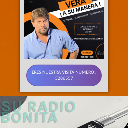
ERES NUESTRA VISITA NÚMERO :
5286557
89.3 FM 