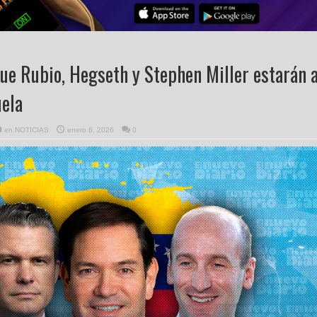
e Rubio, Hegseth y Stephen Miller estarán 
uela
en
NOTICIAS
enero 6, 2026
0