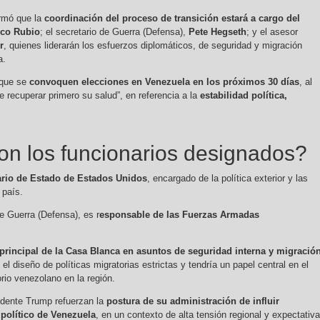
ormó que la
coordinación del proceso de transición estará a cargo del
rco Rubio
; el secretario de Guerra (Defensa),
Pete Hegseth
; y el asesor
r
, quienes liderarán los esfuerzos diplomáticos, de seguridad y migración
a.
 que se
convoquen elecciones en Venezuela en los próximos 30 días
, al
e recuperar primero su salud”, en referencia a la
estabilidad política,
n los funcionarios designados?
ario de Estado de Estados Unidos
, encargado de la política exterior y las
 país.
de Guerra (Defensa), es r
esponsable de las Fuerzas Armadas
principal de la Casa Blanca en asuntos de seguridad interna y migració
el diseño de políticas migratorias estrictas y tendría un papel central en el
rio venezolano en la región.
idente Trump refuerzan la
postura de su administración de influir
 político de Venezuela
, en un contexto de alta tensión regional y expectativ