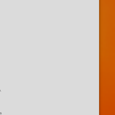
n
.
as