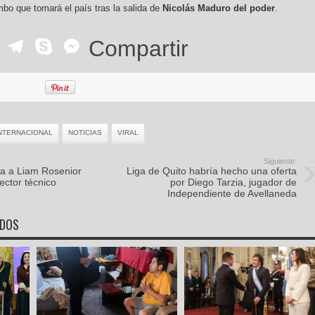
mbo que tomará el país tras la salida de
Nicolás Maduro del poder
.
ok
r
ail
WhatsApp
Telegram
Skype
Messenger
Compartir
NTERNACIONAL
NOTICIAS
VIRAL
Siguiente:
ia a Liam Rosenior
Liga de Quito habría hecho una oferta
ector técnico
por Diego Tarzia, jugador de
Independiente de Avellaneda
ADOS