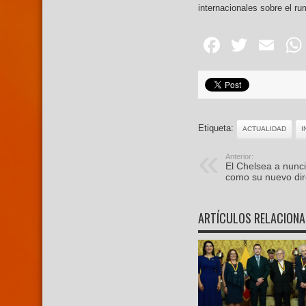
internacionales sobre el ru
Facebo
Twitte
Em
Etiqueta:
ACTUALIDAD
I
Anterior:
El Chelsea a nunc
como su nuevo dir
ARTÍCULOS RELACION