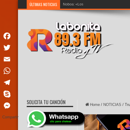
ÚLTIMAS NOTICIAS
Noboa: «Los creadores, artistas y científic
Facebook
Twitter
Email
WhatsApp
Telegram
SOLICITA TU CANCIÓN
Skype
Home
/
NOTICIAS
/
Tr
Messenger
Compartir