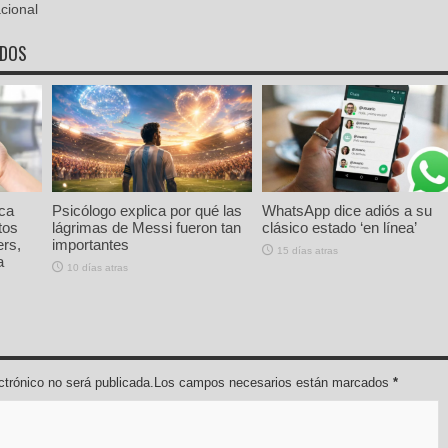
cional
ADOS
rca
Psicólogo explica por qué las
WhatsApp dice adiós a su
tos
lágrimas de Messi fueron tan
clásico estado ‘en línea’
ers,
importantes
15 días atras
a
10 días atras
lectrónico no será publicada.Los campos necesarios están marcados
*