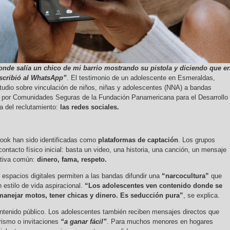
onde salía un chico de mi barrio mostrando su pistola y diciendo que er
scribió al WhatsApp”
. El testimonio de un adolescente en Esmeraldas,
studio sobre vinculación de niños, niñas y adolescentes (NNA) a bandas
te por Comunidades Seguras de la Fundación Panamericana para el Desarrollo
ta del reclutamiento:
las redes sociales.
ook han sido identificadas como
plataformas de captación
. Los grupos
contacto físico inicial: basta un video, una historia, una canción, un mensaje
ativa común:
dinero, fama, respeto.
 espacios digitales permiten a las bandas difundir una
“narcocultura”
que
 estilo de vida aspiracional.
“Los adolescentes ven contenido donde se
manejar motos, tener chicas y dinero. Es seducción pura”
, se explica.
ontenido público. Los adolescentes también reciben mensajes directos que
ismo o invitaciones
“a ganar fácil”
. Para muchos menores en hogares