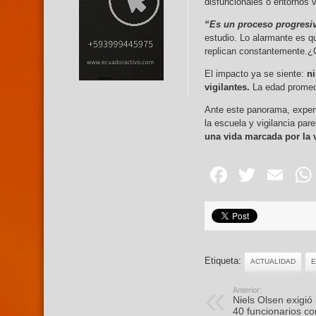
disfuncionales o entornos 
“Es un proceso progresiv
estudio. Lo alarmante es q
replican constantemente.¿
El impacto ya se siente:
n
vigilantes.
La edad promedi
Ante este panorama, expert
la escuela y vigilancia pare
una vida marcada por la v
Facebo
Twitte
Em
Etiqueta:
ACTUALIDAD
E
Anterior:
Niels Olsen exigió
40 funcionarios co