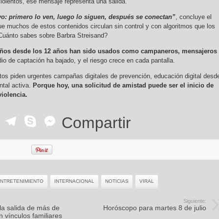
violentos, ese mensaje representa una salida.
o: primero lo ven, luego lo siguen, después se conectan”
, concluye el
ue muchos de estos contenidos circulan sin control y con algoritmos que los
Cuánto sabes sobre Barbra Streisand?
iños desde los 12 años han sido usados como campaneros, mensajeros
o de captación ha bajado, y el riesgo crece en cada pantalla.
os piden urgentes campañas digitales de prevención, educación digital desd
ntal activa.
Porque hoy, una solicitud de amistad puede ser el inicio de
iolencia.
ok
r
ail
WhatsApp
Telegram
Skype
Messenger
Compartir
NTRETENIMIENTO
INTERNACIONAL
NOTICIAS
VIRAL
Siguiente:
 la salida de más de
Horóscopo para martes 8 de julio
n vínculos familiares