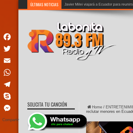
ÚLTIMAS NOTICIAS
Javier Milei viajará a Ecuador para reuni
Facebook
Twitter
Email
WhatsApp
Telegram
SOLICITA TU CANCIÓN
Skype
Home
/
ENTRETENIMI
reclutar menores en Ecuad
Messenger
Compartir