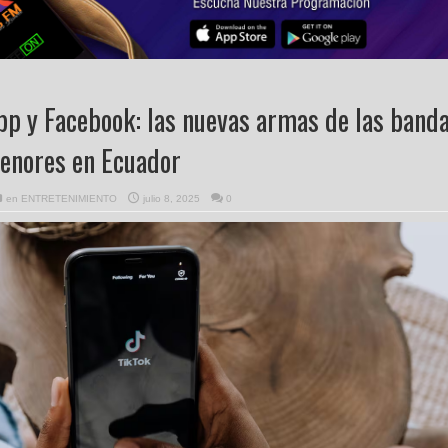
p y Facebook: las nuevas armas de las band
menores en Ecuador
en
ENTRETENIMIENTO
julio 8, 2025
0