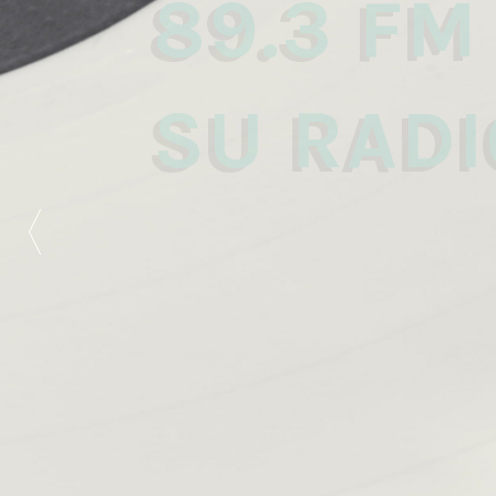
89.3 FM
SU RADI