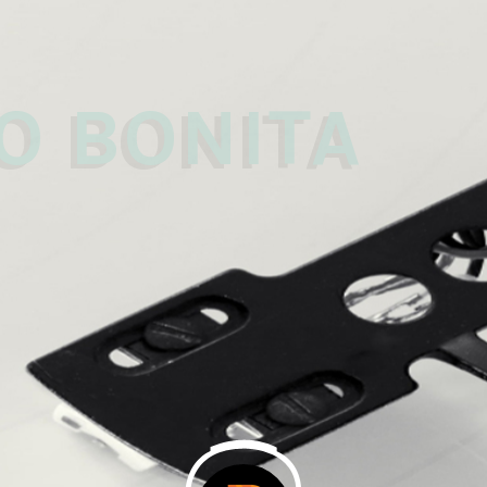
 
O BONITA