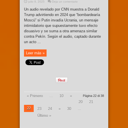
julio 9, 2025
Deja un comentario
Un audio revelado por CNN muestra a Donald
Trump advirtiendo en 2024 que “bombardearía
Moscú” si Putin invadía Ucrania, un mensaje
intimidatorio que supuestamente tuvo efecto
disuasivo y se suma a otra amenaza similar
contra Pekín. Según el audio, captado durante
un acto ...
Leer más »
« Primero
...
10
«
Página 22 di 38
20
21
22
23
24
»
30
...
Último »