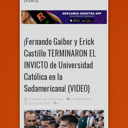
(VIDEO)
¡Fernando Gaibor y Erick
Castillo TERMINARON EL
INVICTO de Universidad
Católica en la
Sudamericana! (VIDEO)
Publicado por:
diegoharo2
en
DEPORTES
agosto 14, 2025
0