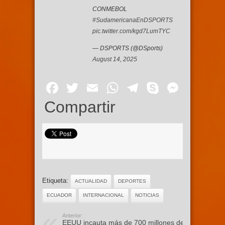
CONMEBOL
#SudamericanaEnDSPORTS
pic.twitter.com/kgd7LumTYC
— DSPORTS (@DSports)
August 14, 2025
Facebook
Twitter
Email
WhatsApp
Telegram
Skype
Mess
Compartir
Etiqueta:
ACTUALIDAD
DEPORTES
ECUADOR
INTERNACIONAL
NOTICIAS
Anterior:
EEUU incauta más de 700 millones de