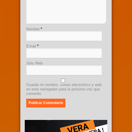
Nombre
*
Email
*
Sitio Web
Guarda mi nombre, correo electrónico y web
en este navegador para la próxima vez que
comente.