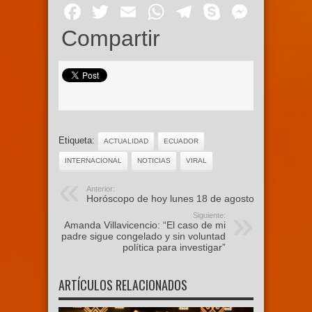
Facebook
Twitter
Email
WhatsApp
Telegram
Skype
Mess
Compartir
Etiqueta:
ACTUALIDAD
ECUADOR
INTERNACIONAL
NOTICIAS
VIRAL
Anterior:
Horóscopo de hoy lunes 18 de agosto
Siguiente:
Amanda Villavicencio: “El caso de mi
padre sigue congelado y sin voluntad
política para investigar”
ARTÍCULOS RELACIONADOS