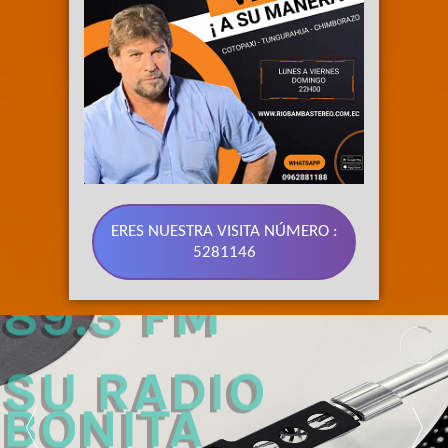
ERES NUESTRA VISITA NÚMERO :
5281146
89.3 FM 
SU RADIO 