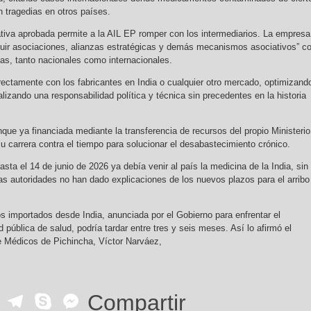
n tragedias en otros países.
tiva aprobada permite a la AIL EP romper con los intermediarios. La empresa
ituir asociaciones, alianzas estratégicas y demás mecanismos asociativos” c
das, tanto nacionales como internacionales.
irectamente con los fabricantes en India o cualquier otro mercado, optimizand
lizando una responsabilidad política y técnica sin precedentes en la historia
que ya financiada mediante la transferencia de recursos del propio Ministerio
su carrera contra el tiempo para solucionar el desabastecimiento crónico.
sta el 14 de junio de 2026 ya debía venir al país la medicina de la India, sin
as autoridades no han dado explicaciones de los nuevos plazos para el arribo
 importados desde India, anunciada por el Gobierno para enfrentar el
 pública de salud, podría tardar entre tres y seis meses. Así lo afirmó el
e Médicos de Pichincha, Víctor Narváez,
ok
r
ail
WhatsApp
Telegram
Skype
Messenger
Compartir