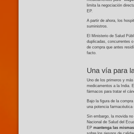
limita la negociación direc
EP.
A partir de ahora, los hos
suministros.
El Ministerio de Salud Públ
duplicadas, concurrentes o 
de compra que antes residí
facto.
Una vía para la
Uno de los primeros y más 
medicamentos a la India. E
fármacos para tratar el cánc
Bajo la figura de la compra
una potencia farmacéutica 
Sin embargo, la movida no
Nacional de Salud del Ecua
EP
mantenga las mismas e
sobre los riesgos de calid