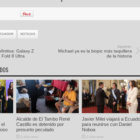
ECUADOR
NOTICIAS
Siguiente:
initiva: Galaxy Z
Michael ya es la biopic más taquillera
 Fold 8 Ultra
de la historia
ADOS
Alcalde de El Tambo René
Javier Milei viajará a Ecuado
 el
Castillo es detenido por
para reunirse con Daniel
ioso
presunto peculado
Noboa
2 días atras
2 días atras