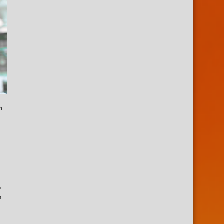
n
o
n