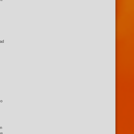
tad
mo
en
os