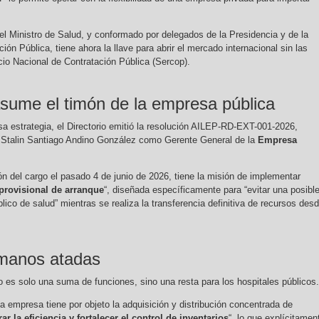
r el Ministro de Salud, y conformado por delegados de la Presidencia y de la
ión Pública, tiene ahora la llave para abrir el mercado internacional sin las
cio Nacional de Contratación Pública (Sercop).
asume el timón de la empresa pública
sa estrategia, el Directorio emitió la resolución AILEP-RD-EXT-001-2026,
a Stalin Santiago Andino González como Gerente General de la
Empresa
n del cargo el pasado 4 de junio de 2026, tiene la misión de implementar
 provisional de arranque
“, diseñada específicamente para “evitar una posibl
blico de salud” mientras se realiza la transferencia definitiva de recursos des
 manos atadas
o es solo una suma de funciones, sino una resta para los hospitales públicos.
la empresa tiene por objeto la adquisición y distribución concentrada de
ar la eficiencia y fortalecer el control de inventarios
“, lo que explícitamen