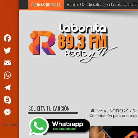
ÚLTIMAS NOTICIAS
Ramiro Oviedo solicitó en la Justicia la qu
Facebook
Twitter
Email
WhatsApp
Telegram
SOLICITA TU CANCIÓN
Skype
Home
/
NOTICIAS
/
Su
Contratación para compras
Messenger
Compartir