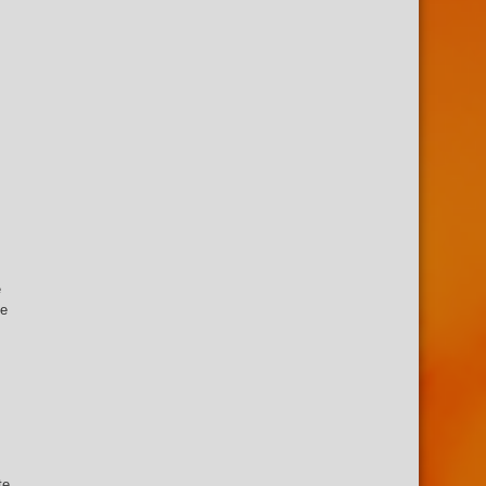
e
de
te