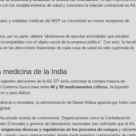
ta con los establecimientos de salud y concentra la relación contractual en AIL
pitales y unidades médicas del MSP se convertirán en meros receptores de
ica, por su parte, deberá “abstenerse de ejecutar actividades que resulten
incompatibles con el objeto social de la empresa pública”. Con esto, la facul
a en las direcciones financieras de cada casa de salud ha sido suprimida de
 medicina de la India
urgentes decisiones de la AIL EP sería concretar la compra masiva de
l Gobierno busca traer entre
40 y 50 medicamentos críticos
, incluyendo
er y para diálisis.
 directa e inmediata, la administración de Daniel Noboa apuesta por India co
global.
 ha estado exenta de controversia. Organizaciones como la Confederación
dor (Consade) y gremios de laboratorios nacionales han solicitado que la AIL
xigencias técnicas y regulatorias en los procesos de compra
y adviert
ad, citando casos internacionales donde medicamentos contaminados de ciert