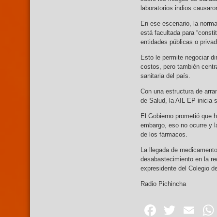
laboratorios indios causaro
En ese escenario, la norma
está facultada para “const
entidades públicas o priva
Esto le permite negociar d
costos, pero también centra
sanitaria del país.
Con una estructura de arran
de Salud, la AIL EP inicia 
El Gobierno prometió que ha
embargo, eso no ocurre y l
de los fármacos.
La llegada de medicamentos
desabastecimiento en la red
expresidente del Colegio d
Radio Pichincha
Facebo
Twitte
Em