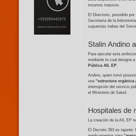
insumos masivos.
El Directorio, presidido po
Secretaría de la Administrac
supuestas trabas del Servi
Stalin Andino 
Para ejecutar esta ambicio
mediante la cual designa 
Pública AIL EP
.
Andino, quien tomó posesió
una
“estructura orgánica
interrupción del servicio pú
el Ministerio de Salud.
Hospitales de
La creación de la AIL EP n
El Decreto 393 es tajante: 
medicamentos para
“mejor