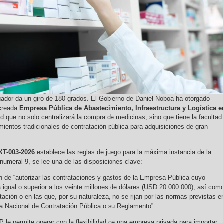
ador da un giro de 180 grados. El Gobierno de Daniel Noboa ha otorgado
 creada
Empresa Pública de Abastecimiento, Infraestructura y Logística e
ad que no solo centralizará la compra de medicinas, sino que tiene la facultad
imientos tradicionales de contratación pública para adquisiciones de gran
T-003-2026
establece las reglas de juego para la máxima instancia de la
numeral 9, se lee una de las disposiciones clave:
ión de “autorizar las contrataciones y gastos de la Empresa Pública cuyo
 igual o superior a los veinte millones de dólares (USD 20.000.000); así com
tación o en las que, por su naturaleza, no se rijan por las normas previstas e
a Nacional de Contratación Pública o su Reglamento”.
P le permite operar con la flexibilidad de una empresa privada para importar