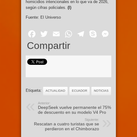
homicidios intencionales en lo que va de 2026,
según cifras policiales.
(I)
Fuente: El Universo
Facebook
Twitter
Email
WhatsApp
Telegram
Skype
Mess
Compartir
Etiqueta:
ACTUALIDAD
ECUADOR
NOTICIAS
Anterior:
DeepSeek vuelve permanente el 75%
de descuento en su modelo V4 Pro
Siguiente:
Rescatan a cuatro turistas que se
perdieron en el Chimborazo