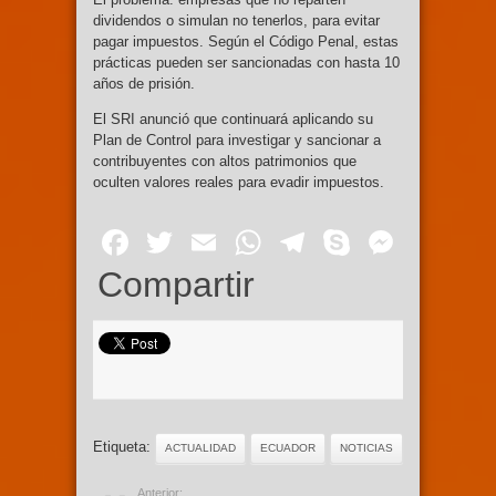
dividendos o simulan no tenerlos, para evitar
pagar impuestos. Según el Código Penal, estas
prácticas pueden ser sancionadas con hasta 10
años de prisión.
El SRI anunció que continuará aplicando su
Plan de Control para investigar y sancionar a
contribuyentes con altos patrimonios que
oculten valores reales para evadir impuestos.
Facebook
Twitter
Email
WhatsApp
Telegram
Skype
Mess
Compartir
Etiqueta:
ACTUALIDAD
ECUADOR
NOTICIAS
Anterior: