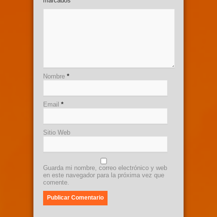
marcados
*
Nombre
*
Email
*
Sitio Web
Guarda mi nombre, correo electrónico y web
en este navegador para la próxima vez que
comente.