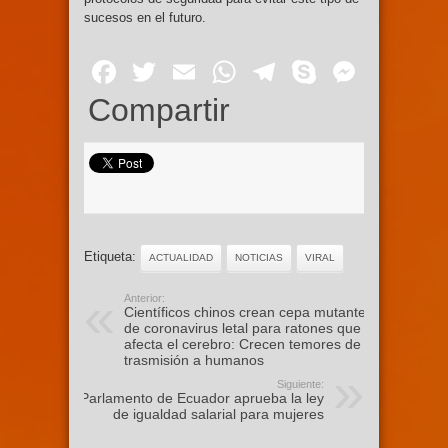
sucesos en el futuro.
Facebook
Twitter
Email
WhatsApp
Telegram
Skype
Mess
Compartir
Etiqueta:
ACTUALIDAD
NOTICIAS
VIRAL
Anterior:
Científicos chinos crean cepa mutante
de coronavirus letal para ratones que
afecta el cerebro: Crecen temores de
trasmisión a humanos
Siguiente:
Parlamento de Ecuador aprueba la ley
de igualdad salarial para mujeres