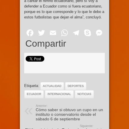
a cantar el himno ecuatoriano, pero sí voy a
defender a Ecuador como si fuera ecuatoriano,
porque es lo que corresponde y lo que le debo a
estos futbolistas que dejan el alma”, concluyó.
Facebook
Twitter
Email
WhatsApp
Telegram
Skype
Mess
Compartir
Etiqueta:
ACTUALIDAD
DEPORTES
ECUADOR
INTERNACIONAL
NOTICIAS
Anterior:
Cómo saber si obtuvo un cupo en un
instituto o conservatorio desde el
sábado 6 de septiembre
Siguiente: