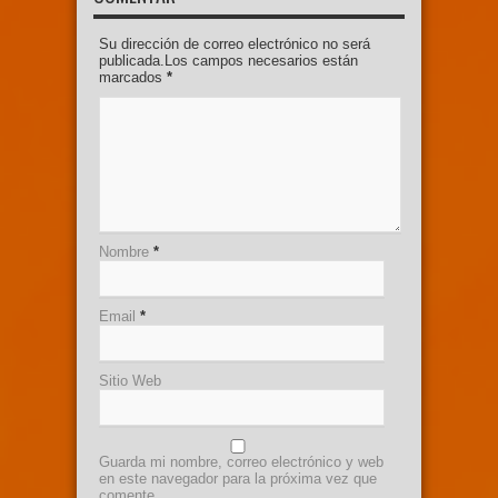
Su dirección de correo electrónico no será
publicada.Los campos necesarios están
marcados
*
Nombre
*
Email
*
Sitio Web
Guarda mi nombre, correo electrónico y web
en este navegador para la próxima vez que
comente.