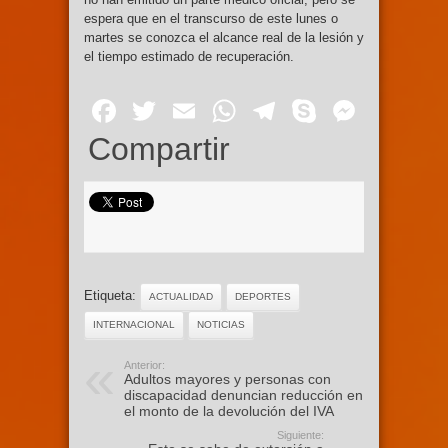
espera que en el transcurso de este lunes o
martes se conozca el alcance real de la lesión y
el tiempo estimado de recuperación.
Facebook
Twitter
Email
WhatsApp
Telegram
Skype
Mess
Compartir
Etiqueta:
ACTUALIDAD
DEPORTES
INTERNACIONAL
NOTICIAS
Anterior:
Adultos mayores y personas con
discapacidad denuncian reducción en
el monto de la devolución del IVA
Siguiente: