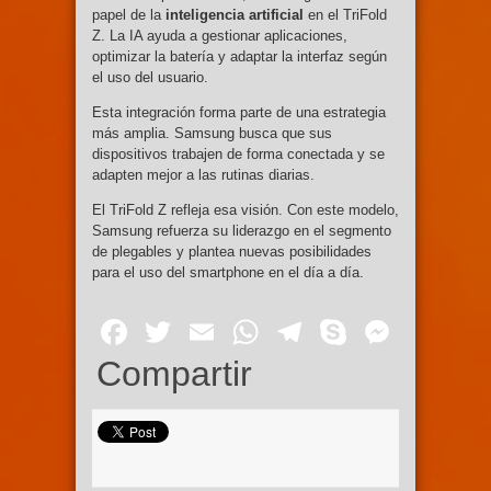
papel de la
inteligencia artificial
en el TriFold
Z. La IA ayuda a gestionar aplicaciones,
optimizar la batería y adaptar la interfaz según
el uso del usuario.
Esta integración forma parte de una estrategia
más amplia. Samsung busca que sus
dispositivos trabajen de forma conectada y se
adapten mejor a las rutinas diarias.
El TriFold Z refleja esa visión. Con este modelo,
Samsung refuerza su liderazgo en el segmento
de plegables y plantea nuevas posibilidades
para el uso del smartphone en el día a día.
Facebook
Twitter
Email
WhatsApp
Telegram
Skype
Mess
Compartir