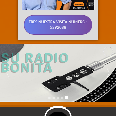
ERES NUESTRA VISITA NÚMERO :
5292088
89.3 FM 
SU RADIO 
BONITA