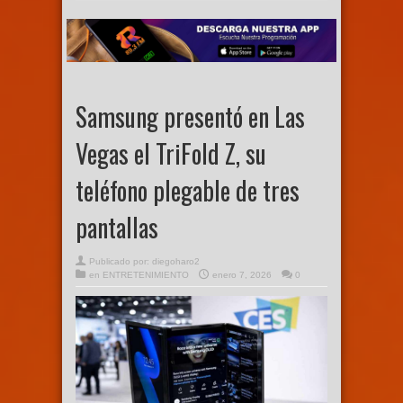
Samsung presentó en Las
Vegas el TriFold Z, su
teléfono plegable de tres
pantallas
Publicado por:
diegoharo2
en
ENTRETENIMIENTO
enero 7, 2026
0