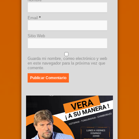
Email
*
Sitio Web
Guarda mi nombre, correo electrónico y web
en este navegador para la próxima vez que
comente.