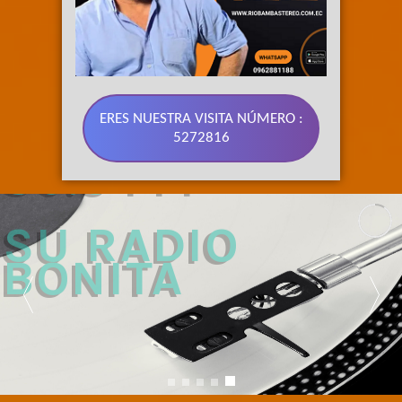
ERES NUESTRA VISITA NÚMERO :
5272816
89.3 FM 
SU RADIO 
BONITA