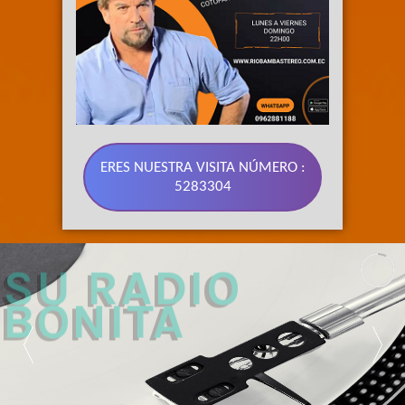
ERES NUESTRA VISITA NÚMERO :
5283304
89.3 FM 
SU RADIO 
BONITA