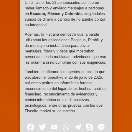
En el juicio, los 31 sentenciados admitieron
haber llamado y enviado mensajes a personas
en
Ecuador, México y Colombia
exigiéndoles
sumas de dinero a cambio de no atentar contra
su integridad.
Además, la Fiscalía demostró que la banda
utilizaban las aplicaciones Pegasus, Rimbill y
de mensajería instantánea para enviar
mensajes, fotos y videos que mostraban
personas siendo mutiladas, advirtiendo que eso
les ocurriría si no cumplían con sus exigencias.
También testificaron los agentes de policía que
ejecutaron el operativo el 25 de junio de 2025,
así como peritos en informática forense,
reconocimiento del lugar de los hechos, análisis
financiero, reconocimiento de evidencias y
pericia informática de los dispositivos
tecnológicos, entre otras pruebas con las que
Fiscalía motivó su acusación.
Facebook
Twitter
Email
WhatsApp
Telegram
Skype
Mess