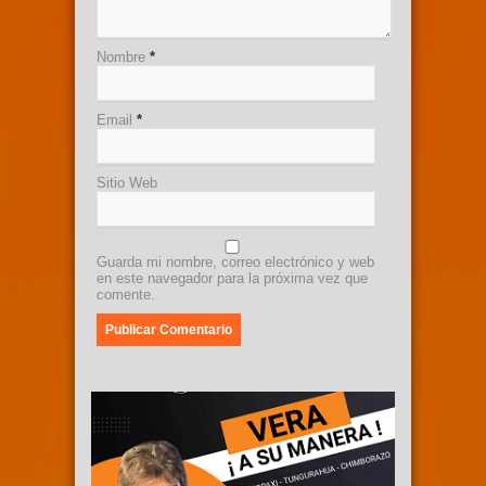
Nombre
*
Email
*
Sitio Web
Guarda mi nombre, correo electrónico y web
en este navegador para la próxima vez que
comente.