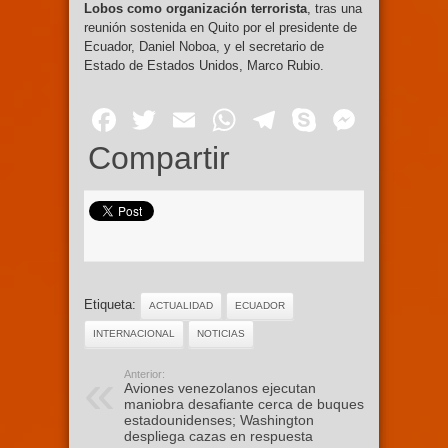
Lobos como organización terrorista
, tras una
reunión sostenida en Quito por el presidente de
Ecuador, Daniel Noboa, y el secretario de
Estado de Estados Unidos, Marco Rubio.
Facebook
Twitter
Email
WhatsApp
Telegram
Skype
Mess
Compartir
Etiqueta:
ACTUALIDAD
ECUADOR
INTERNACIONAL
NOTICIAS
Anterior:
Aviones venezolanos ejecutan
maniobra desafiante cerca de buques
estadounidenses; Washington
despliega cazas en respuesta