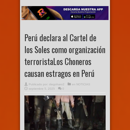
Perú declara al Cartel de
los Soles como organización
terroristaLos Choneros
causan estragos en Perú
Publicado por:
diegoharo2
en
NOTICIAS
septiembre 5, 2025
0