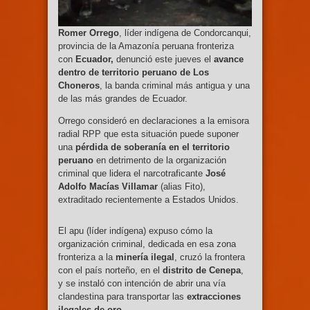
Romer Orrego
, líder indígena de Condorcanqui,
provincia de la Amazonía peruana fronteriza
con
Ecuador,
denunció este jueves el
avance
dentro de territorio peruano de Los
Choneros
, la banda criminal más antigua y una
de las más grandes de Ecuador.
Orrego consideró en declaraciones a la emisora
radial RPP que esta situación puede suponer
una
pérdida de soberanía en el territorio
peruano
en detrimento de la organización
criminal que lidera el narcotraficante
José
Adolfo Macías Villamar
(alias Fito),
extraditado recientemente a Estados Unidos.
El apu (líder indígena) expuso cómo la
organización criminal, dedicada en esa zona
fronteriza a la
minería ilegal
, cruzó la frontera
con el país norteño, en el
distrito de Cenepa
,
y se instaló con intención de abrir una vía
clandestina para transportar las
extracciones
ilegales de oro
.