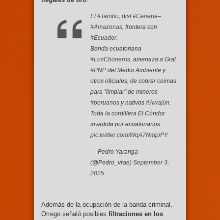
El
#Tambo
, dist
#Cenepa
–
#Amazonas
, frontera con
#Ecuador
.
Banda ecuatoriana
#LosChoneros
, amenaza a Gral
#PNP
del Medio Ambiente y
otros oficiales, de cobrar coimas
para "limpiar" de mineros
#peruanos
y nativos
#Awajún
.
Toda la cordillera El Cóndor
invadida por ecuatorianos
pic.twitter.com/WqA7NmpiPY
— Pedro Yaranga
(@Pedro_vrae)
September 3,
2025
Además de la ocupación de la banda criminal,
Orrego señaló posibles
filtraciones en los