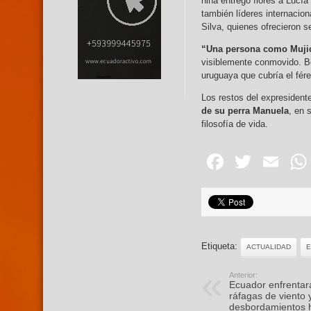
niña entregó flores a Lucía
también líderes internacion
Silva, quienes ofrecieron 
“Una persona como Mujic
visiblemente conmovido. Bor
uruguaya que cubría el fére
Los restos del expresident
de su perra Manuela
, en 
filosofía de vida.
Facebo
Twitte
Em
Etiqueta:
ACTUALIDAD
Anterior:
Ecuador enfrentará
ráfagas de viento 
desbordamientos 