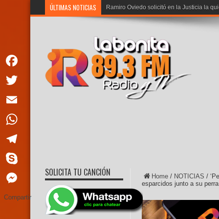
ÚLTIMAS NOTICIAS
Noboa: «Los cread
Facebook
Twitter
Email
WhatsApp
Telegram
SOLICITA TU CANCIÓN
Skype
Home
/
NOTICIAS
/
‘Pe
esparcidos junto a su perr
Messenger
Compartir