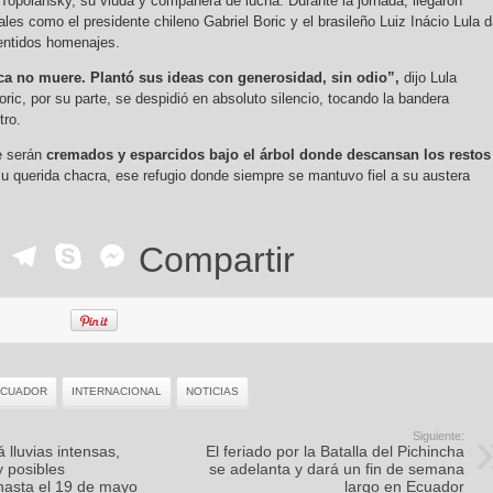
 Topolansky, su viuda y compañera de lucha. Durante la jornada, llegaron
ales como el presidente chileno Gabriel Boric y el brasileño Luiz Inácio Lula 
sentidos homenajes.
a no muere. Plantó sus ideas con generosidad, sin odio”,
dijo Lula
ic, por su parte, se despidió en absoluto silencio, tocando la bandera
tro.
e serán
cremados y esparcidos bajo el árbol donde descansan los restos
su querida chacra, ese refugio donde siempre se mantuvo fiel a su austera
ok
r
ail
WhatsApp
Telegram
Skype
Messenger
Compartir
ECUADOR
INTERNACIONAL
NOTICIAS
Siguiente:
 lluvias intensas,
El feriado por la Batalla del Pichincha
y posibles
se adelanta y dará un fin de semana
hasta el 19 de mayo
largo en Ecuador