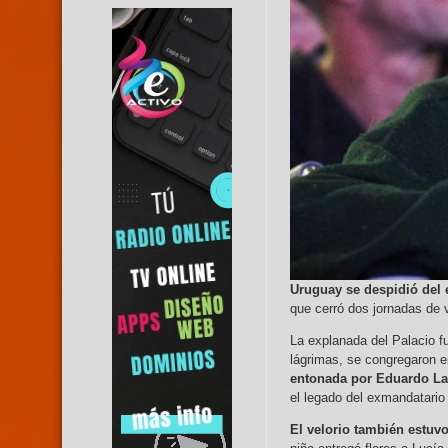
Uruguay se despidió del 
que cerró dos jornadas de v
La explanada del Palacio fu
lágrimas, se congregaron en
entonada por Eduardo La
el legado del exmandatario
El velorio también estuv