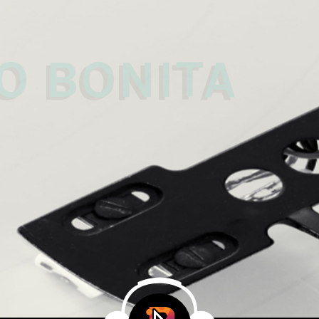
 
O BONITA