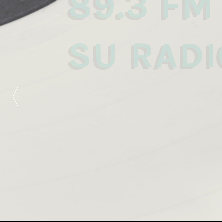
89.3 FM
SU RADI