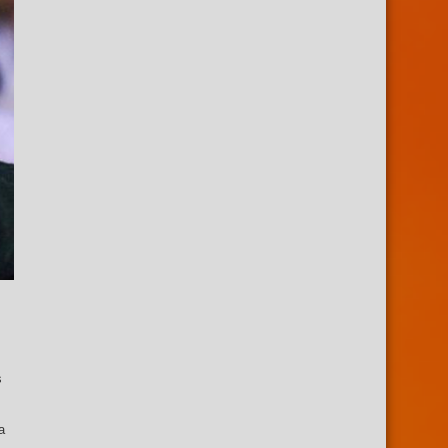
s
s
a