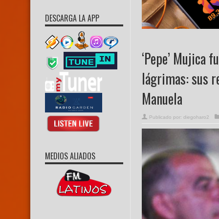
DESCARGA LA APP
‘Pepe’ Mujica f
lágrimas: sus r
Manuela
Publicado por:
diegoharo2
MEDIOS ALIADOS