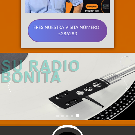
ERES NUESTRA VISITA NÚMERO :
5286283
89.3 FM 
SU RADIO 
BONITA