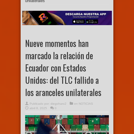
unilaterales
Nueve momentos han
marcado la relación de
Ecuador con Estados
Unidos: del TLC fallido a
los aranceles unilaterales
Publicado por:
diegoharo2
en
NOTICIAS
abril 8, 2025
0