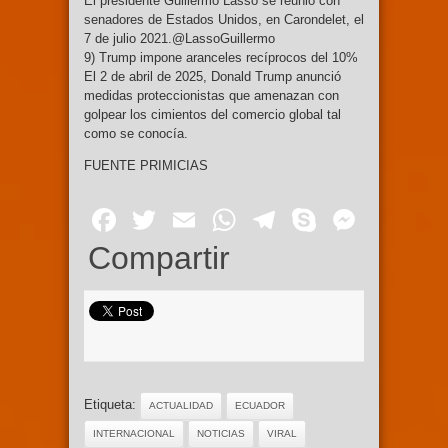
El presidente Guillermo Lasso se reunió con
senadores de Estados Unidos, en Carondelet, el
7 de julio 2021.@LassoGuillermo
9) Trump impone aranceles recíprocos del 10%
El 2 de abril de 2025, Donald Trump anunció
medidas proteccionistas que amenazan con
golpear los cimientos del comercio global tal
como se conocía.
FUENTE PRIMICIAS
Facebook
Twitter
Email
WhatsApp
Telegram
Skype
Mess
Compartir
Etiqueta:
ACTUALIDAD
ECUADOR
INTERNACIONAL
NOTICIAS
VIRAL