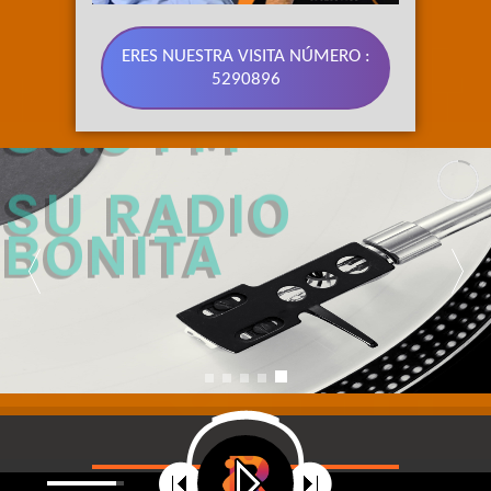
ERES NUESTRA VISITA NÚMERO :
5290896
89.3 FM 
SU RADIO 
BONITA