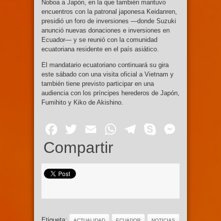
Noboa a Japón, en la que también mantuvo
encuentros con la patronal japonesa Keidanren,
presidió un foro de inversiones —donde Suzuki
anunció nuevas donaciones e inversiones en
Ecuador— y se reunió con la comunidad
ecuatoriana residente en el país asiático.
El mandatario ecuatoriano continuará su gira
este sábado con una visita oficial a Vietnam y
también tiene previsto participar en una
audiencia con los príncipes herederos de Japón,
Fumihito y Kiko de Akishino.
Facebook
Twitter
Email
WhatsApp
Telegram
Skype
Mess
Compartir
Etiqueta:
ACTUALIDAD
ECUADOR
NOTICIAS