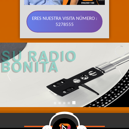
ERES NUESTRA VISITA NÚMERO :
5278555
89.3 FM 
SU RADIO 
BONITA