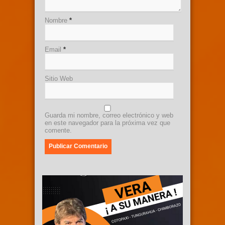
Nombre
*
Email
*
Sitio Web
Guarda mi nombre, correo electrónico y web
en este navegador para la próxima vez que
comente.