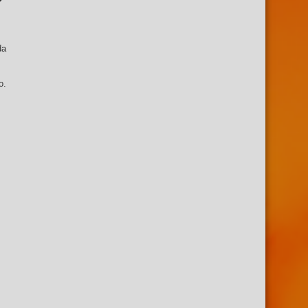
da
o.