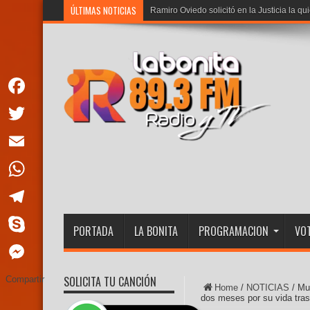
ÚLTIMAS NOTICIAS
Ramiro Oviedo solicitó en la Justicia la qu
Facebook
Twitter
Email
WhatsApp
Telegram
PORTADA
LA BONITA
PROGRAMACION
VOT
Skype
Messenger
SOLICITA TU CANCIÓN
Compartir
Home
/
NOTICIAS
/
Mur
dos meses por su vida tra