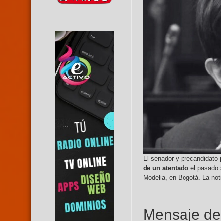
El senador y precandidato 
de un atentado
el pasado 
Modelia, en Bogotá. La not
Mensaje de 