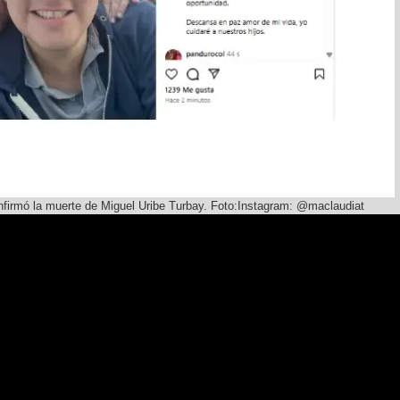
nfirmó la muerte de Miguel Uribe Turbay. Foto:Instagram: @maclaudiat