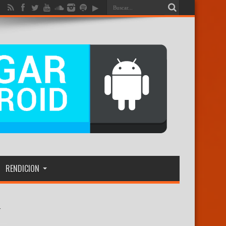
RENDICION
r