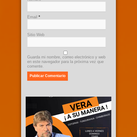
Email
*
Sitio Web
Guarda mi nombre, correo electrónico y web
en este navegador para la próxima vez que
comente.