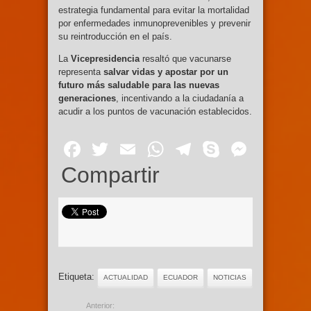
estrategia fundamental para evitar la mortalidad
por enfermedades inmunoprevenibles y prevenir
su reintroducción en el país.
La
Vicepresidencia
resaltó que vacunarse
representa
salvar vidas y apostar por un
futuro más saludable para las nuevas
generaciones
, incentivando a la ciudadanía a
acudir a los puntos de vacunación establecidos.
Facebook
Twitter
Email
WhatsApp
Telegram
Skype
Mess
Compartir
Etiqueta:
ACTUALIDAD
ECUADOR
NOTICIAS
Anterior: