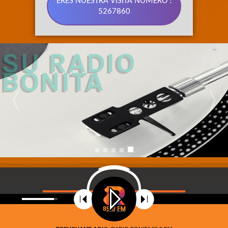
ERES NUESTRA VISITA NÚMERO :
5267860
89.3 FM 
SU RADIO 
BONITA
©
2021
Radio Riobamba Stereo 89.3 FM, Su radio
Bonita. Todos los Derechos Reservados – Diseñado por