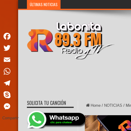
ÚLTIMAS NOTICIAS
Noboa: «Los creadores, artistas y cient
Facebook
Twitter
Email
WhatsApp
Telegram
SOLICITA TU CANCIÓN
Skype
Home
/
NOTICIAS
/
Mi
Messenger
Compartir