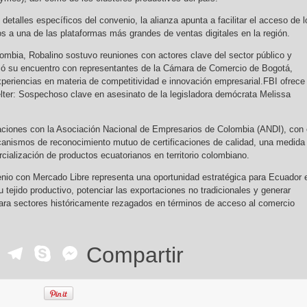
etalles específicos del convenio, la alianza apunta a facilitar el acceso de l
 a una de las plataformas más grandes de ventas digitales en la región.
ombia, Robalino sostuvo reuniones con actores clave del sector público y
acó su encuentro con representantes de la Cámara de Comercio de Bogotá,
periencias en materia de competitividad e innovación empresarial.FBI ofrece
ter: Sospechoso clave en asesinato de la legisladora demócrata Melissa
iones con la Asociación Nacional de Empresarios de Colombia (ANDI), con 
canismos de reconocimiento mutuo de certificaciones de calidad, una medida
ercialización de productos ecuatorianos en territorio colombiano.
enio con Mercado Libre representa una oportunidad estratégica para Ecuador 
su tejido productivo, potenciar las exportaciones no tradicionales y generar
ara sectores históricamente rezagados en términos de acceso al comercio
ok
r
ail
WhatsApp
Telegram
Skype
Messenger
Compartir