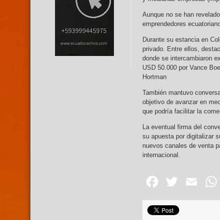
Aunque no se han revelado d
emprendedores ecuatorianos
Durante su estancia en Col
privado. Entre ellos, dest
donde se intercambiaron ex
USD 50.000 por Vance Boel
Hortman
También mantuvo conversac
objetivo de avanzar en me
que podría facilitar la com
La eventual firma del conv
su apuesta por digitalizar 
nuevos canales de venta p
internacional.
Facebo
Twitte
Em