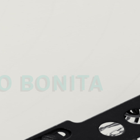
 
O BONITA