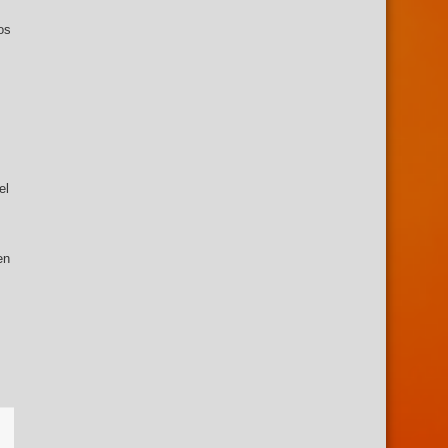
os
el
en