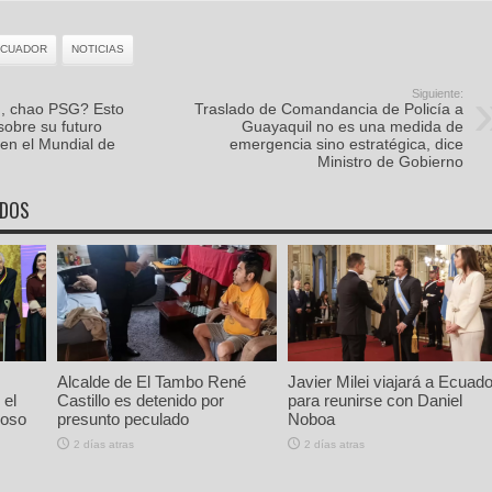
ECUADOR
NOTICIAS
Siguiente:
d, chao PSG? Esto
Traslado de Comandancia de Policía a
sobre su futuro
Guayaquil no es una medida de
 en el Mundial de
emergencia sino estratégica, dice
Ministro de Gobierno
ADOS
Alcalde de El Tambo René
Javier Milei viajará a Ecuado
 el
Castillo es detenido por
para reunirse con Daniel
ioso
presunto peculado
Noboa
2 días atras
2 días atras