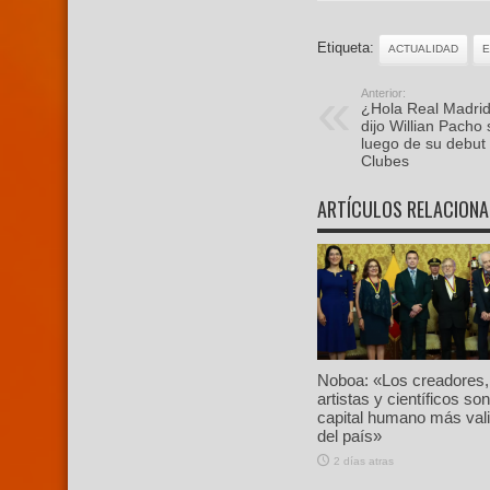
Etiqueta:
ACTUALIDAD
Anterior:
¿Hola Real Madri
dijo Willian Pacho 
luego de su debut
Clubes
ARTÍCULOS RELACION
Noboa: «Los creadores,
artistas y científicos son
capital humano más val
del país»
2 días atras