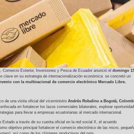
n, Comercio Exterior, Inversiones y Pesca de Ecuador anunció el
domingo 1
 clave en su estrategia de internacionalización económica: se concretó un
nvenio con la multinacional de comercio electrónico Mercado Libre.
o de una visita oficial del viceministro
Andrés Robalino a Bogotá, Colomb
nfocada en fortalecer los lazos comerciales bilaterales, explorar oportunida
rategias para llevar a empresas ecuatorianas al mercado internacional.
 Estado a través de su cuenta oficial en la red social X, el acuerdo
omo objetivo principal fortalecer el comercio electrónico de las micro, peque
mes), así como de los clústeres productivos del país.