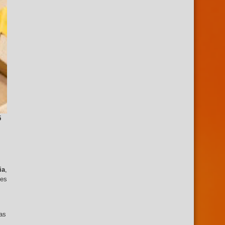
5
ia
,
des
ñas