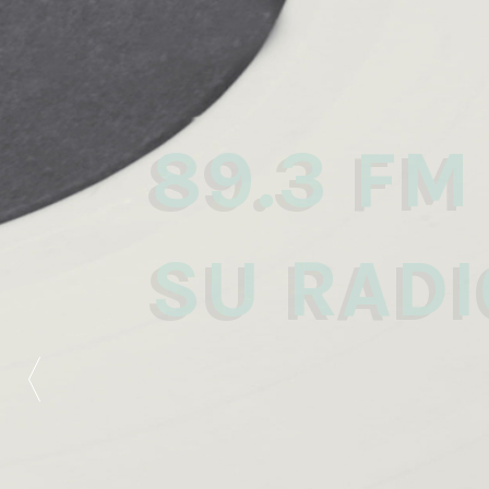
89.3 FM
SU RADI