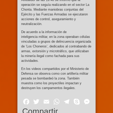
operación se seguía realizando en el sector La
Chonta. Mediante maniobras conjuntas del
Ejército y las Fuerzas Armadas se ejecutaron
acciones de control, aseguramiento y
neutralización.
De acuerdo a la información de
inteligencia militar, en la zona operaban células
vinculadas a grupos de delincuencia organizada
de ‘Los Choneros’, dedicados al contrabando de
armas, extorsión y microtráfico, que utilizaban
la minería ilegal como fachada para sus
actividades.
En los videos compartidos por el Ministerio de
Defensa se observa como con artillería militar
pesada se bombardeó la zona. También
muestra como los proyectiles impactan y
destruyen los campamentos ilegales.
Facebook
Twitter
Email
WhatsApp
Telegram
Skype
Mess
Compartir