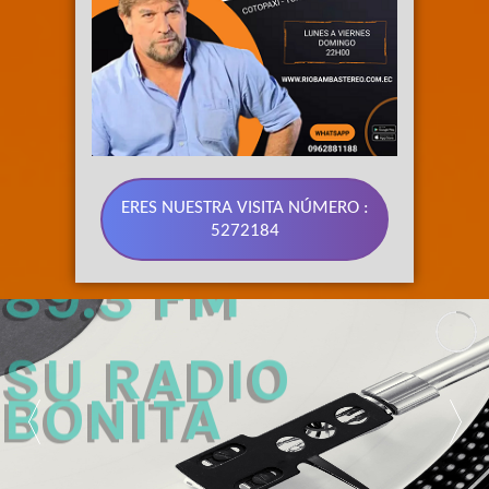
ERES NUESTRA VISITA NÚMERO :
5272184
89.3 FM 
SU RADIO 
BONITA