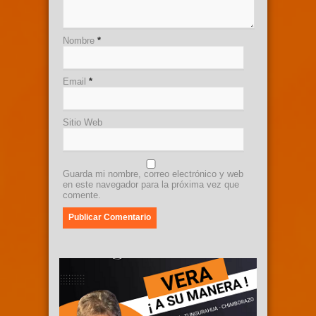
Nombre
*
Email
*
Sitio Web
Guarda mi nombre, correo electrónico y web
en este navegador para la próxima vez que
comente.