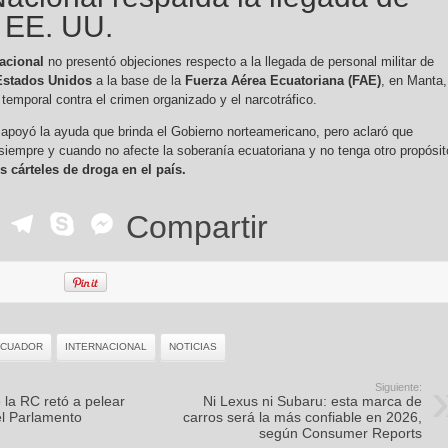
e EE. UU.
acional
no presentó objeciones respecto a la llegada de personal militar de
Estados Unidos
a la base de la
Fuerza Aérea Ecuatoriana (FAE)
, en Manta,
 temporal contra el crimen organizado y el narcotráfico.
apoyó la ayuda que brinda el Gobierno norteamericano, pero aclaró que
siempre y cuando no afecte la soberanía ecuatoriana y no tenga otro propósit
s cárteles de droga en el país.
ok
r
ail
WhatsApp
Telegram
Skype
Messenger
Compartir
ECUADOR
INTERNACIONAL
NOTICIAS
Siguiente:
 la RC retó a pelear
Ni Lexus ni Subaru: esta marca de
l Parlamento
carros será la más confiable en 2026,
según Consumer Reports