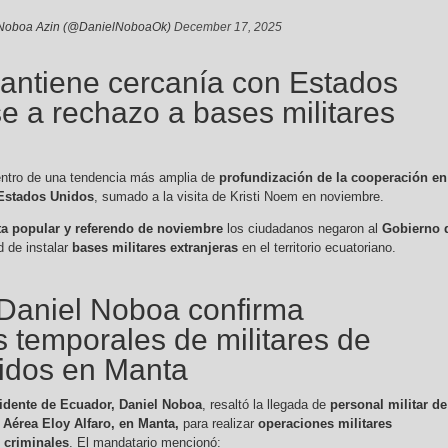
Noboa Azin (@DanielNoboaOk)
December 17, 2025
antiene cercanía con Estados
e a rechazo a bases militares
dentro de una tendencia más amplia de
profundización de la cooperación en
 Estados Unidos
, sumado a la visita de Kristi Noem en noviembre.
ta popular y referendo de noviembre
los ciudadanos negaron al
Gobierno 
d de instalar
bases militares extranjeras
en el territorio ecuatoriano.
 Daniel Noboa confirma
 temporales de militares de
idos en Manta
idente de Ecuador, Daniel Noboa
, resaltó la llegada de
personal militar de
 Aérea Eloy Alfaro, en Manta,
para realizar
operaciones militares
 criminales
. El mandatario mencionó: