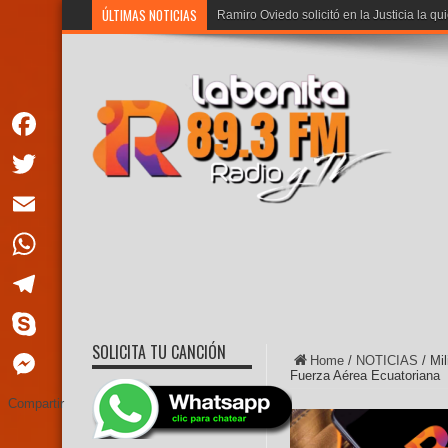
ÚLTIMAS NOTICIAS
Facebook
Twitter
Email
WhatsApp
Telegram
SOLICITA TU CANCIÓN
Skype
Home
/
NOTICIAS
/
Mil
Fuerza Aérea Ecuatoriana
Messenger
Compartir