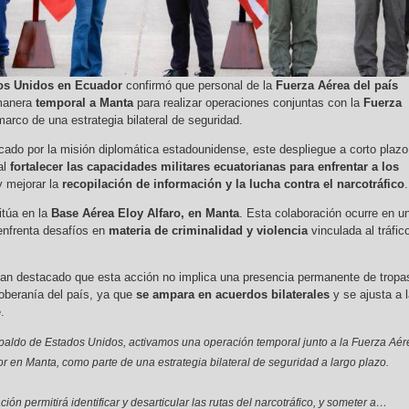
os Unidos en Ecuador
confirmó que personal de la
Fuerza Aérea del país
manera
temporal a Manta
para realizar operaciones conjuntas con la
Fuerza
 marco de una estrategia bilateral de seguridad.
ado por la misión diplomática estadounidense, este despliegue a corto plazo
al
fortalecer las capacidades militares ecuatorianas para enfrentar a los
 mejorar la
recopilación de información y la lucha contra el narcotráfico
.
itúa en la
Base Aérea Eloy Alfaro, en Manta
. Esta colaboración ocurre en u
 enfrenta desafíos en
materia de criminalidad y violencia
vinculada al tráfic
han destacado que esta acción no implica una presencia permanente de tropa
soberanía del país, ya que
se ampara en acuerdos bilaterales
y se ajusta a 
.
paldo de Estados Unidos, activamos una operación temporal junto a la Fuerza Aér
r en Manta, como parte de una estrategia bilateral de seguridad a largo plazo.
ión permitirá identificar y desarticular las rutas del narcotráfico, y someter a…