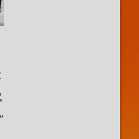
n
o
s
la
ea