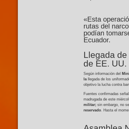
«Esta operación
rutas del narc
podían tomarse
Ecuador.
Llegada de 
de EE. UU.
Según información del
Min
la
llegada de los uniformad
objetivo la lucha contra ba
Fuentes confirmadas seña
madrugada de este miércole
militar;
sin embargo, no se
reservado
. Hasta el mome
Asamblea Na