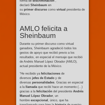
forma de
discriminación
”,
declaró
Sheinbaum
en
su
primer
discurso
como
virtual
presidenta de
México.
AMLO felicita a
Sheinbaum
Durante su primer discurso como virtual
ganadora, Sheinbaum agradeció todos los
gestos de apoyo que recibió previo a los
resultados, en especial el mensaje que recibió
de Andrés Manuel López Obrador (AMLO),
actual presidente de la México.
“He recibido ya
felicitaciones
de
diversos
jefes
de
Estado
y de
diversas
personalidades
. Gracias en especial
a la
llamada
que recibí hace un momento (…)
gracias a la
felicitación
del presidente
Andrés
Manuel López Obrador
, un
hombre
excepcional
, único, que ha
transformado para bien la
historia
de nuestro