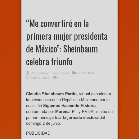
“Me convertiré en la
primera mujer presidenta
de México”: Sheinbaum
celebra triunfo
Publicado por:
diegoharo2
en
NOTICIAS
junio 3, 2024
0
Claudia Sheinbaum Pardo
, virtual ganadora a
la presidencia de la República Mexicana por la
coalición
Sigamos Haciendo Historia
,
conformada por
Morena
, PT y PVEM, emitió su
primer mensaje tras la
jornada electoral
del
domingo 2 de junio.
PUBLICIDAD