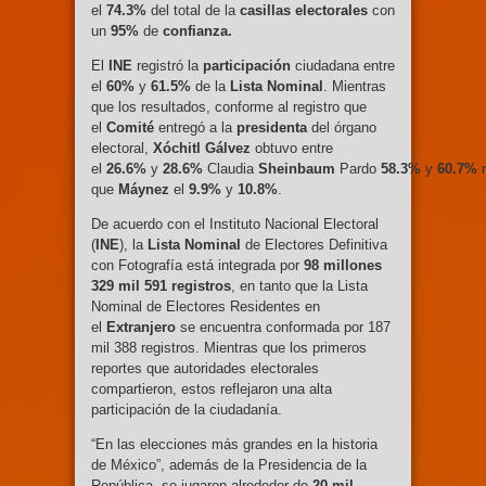
el
74.3%
del total de la
casillas
electorales
con
un
95%
de
confianza.
El
INE
registró la
participación
ciudadana entre
el
60%
y
61.5%
de la
Lista
Nominal
. Mientras
que los resultados, conforme al registro que
el
Comité
entregó a la
presidenta
del órgano
electoral,
Xóchitl
Gálvez
obtuvo entre
el
26.6%
y
28.6%
Claudia
Sheinbaum
Pardo
58.3%
y
60.7%
que
Máynez
el
9.9%
y
10.8%
.
De acuerdo con el Instituto Nacional Electoral
(
INE
), la
Lista Nominal
de Electores Definitiva
con Fotografía está integrada por
98 millones
329 mil 591 registros
, en tanto que la Lista
Nominal de Electores Residentes en
el
Extranjero
se encuentra conformada por 187
mil 388 registros. Mientras que los primeros
reportes que autoridades electorales
compartieron, estos reflejaron una alta
participación de la ciudadanía.
“En las elecciones más grandes en la historia
de México”, además de la Presidencia de la
República, se jugaron alrededor de
20 mil