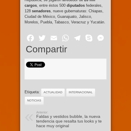
cargos
, entre éstos 500
diputados
federales,
128
senadores
, nueve gubernaturas: Chiapas,
Ciudad de México, Guanajuato, Jalisco,
Morelos, Puebla, Tabasco, Veracruz y Yucatán.
Facebook
Twitter
Email
WhatsApp
Telegram
Skype
Mess
Compartir
Etiqueta:
ACTUALIDAD
INTERNACIONAL
NOTICIAS
Anterior:
Faldas y vestidos bubble, la nueva
tendencia que resalta tus looks y te
hace muy original