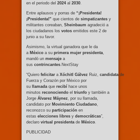
en el periodo del
2024
al
2030
.
Entre aplausos y porras de
“¡Presidenta!
¡Presidenta!”
que cientos de
simpatizantes
y
militantes coreaban,
Sheinbaum
agradeció a
los ciudadanos los
votos
emitidos este 2 de
junio a su favor.
Asimismo, la virtual ganadora que le da
a
México
a su
primera
mujer
presidenta
,
mandó un
mensaje
a
sus
contrincantes
.NextStay
“Quiero
felicitar
a
Xóchitl
Gálvez
Ruiz,
candidata
de
Fuerza y Corazón por México por
su
llamada
que
recibí
hace unos
minutos
reconociendo
el
triunfo
y también a
Jorge
Álvarez
Máynez
, por su llamada,
candidato por
Movimiento
Ciudadano
,
reconozco su
participación
en
estas
elecciones
libres
y
democráticas
”,
declaro
virtual
presidenta
de
México
.
PUBLICIDAD