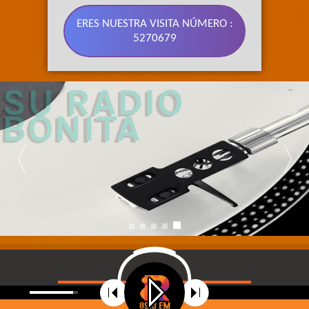
ERES NUESTRA VISITA NÚMERO :
5270679
89.3 FM 
SU RADIO 
BONITA