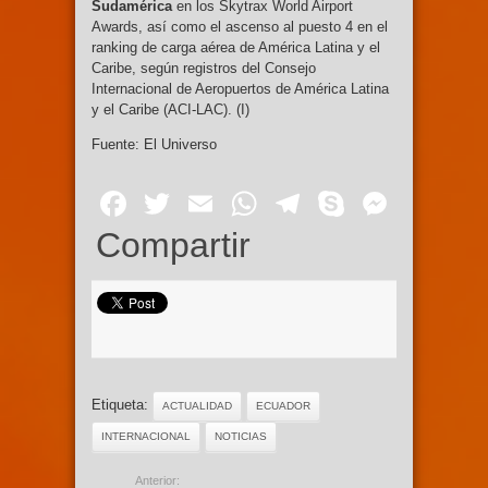
Sudamérica
en los Skytrax World Airport
Awards, así como el ascenso al puesto 4 en el
ranking de carga aérea de América Latina y el
Caribe, según registros del Consejo
Internacional de Aeropuertos de América Latina
y el Caribe (ACI-LAC). (I)
Fuente: El Universo
Facebook
Twitter
Email
WhatsApp
Telegram
Skype
Mess
Compartir
Etiqueta:
ACTUALIDAD
ECUADOR
INTERNACIONAL
NOTICIAS
Anterior: