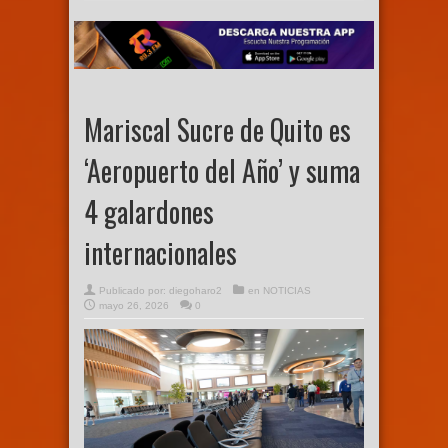
Mariscal Sucre de Quito es
‘Aeropuerto del Año’ y suma
4 galardones
internacionales
Publicado por:
diegoharo2
en
NOTICIAS
mayo 26, 2026
0