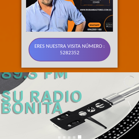
ERES NUESTRA VISITA NÚMERO :
5282352
89.3 FM 
SU RADIO 
BONITA