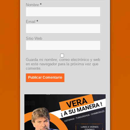
Nombre
*
Email
*
Sitio Web
Guarda mi nombre, correo electrónico y web
en este navegador para la próxima vez que
comente.