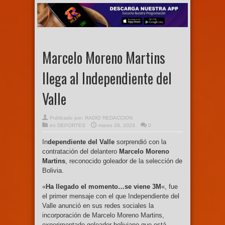
Marcelo Moreno Martins
llega al Independiente del
Valle
Publicado por:
RADIO REDACCION
en
DEPORTES
marzo 28, 2023
0
In
dependiente del Valle
sorprendió con la
contratación del delantero
Marcelo Moreno
Martins
, reconocido goleador de la selección de
Bolivia.
«
Ha llegado el momento…se viene 3M
«, fue
el primer mensaje con el que Independiente del
Valle anunció en sus redes sociales la
incorporación de Marcelo Moreno Martins,
experimentado goleador boliviano que está