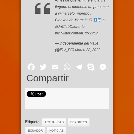
Antes de que termine el día, ha
llegado el momento de presentar
a
@marcelo_moreno
.
Bienvenido Marcelo
a
#UnClubDiferente
pic.twitter.com/8iDgtx2VSr
— Independiente del Valle
(@IDV_EC)
March 28, 2023
Facebook
Twitter
Email
WhatsApp
Telegram
Skype
Mess
Compartir
Etiqueta:
ACTUALIDAD
DEPORTES
ECUADOR
NOTICIAS