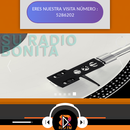
ERES NUESTRA VISITA NÚMERO :
5286202
89.3 FM 
SU RADIO 
BONITA